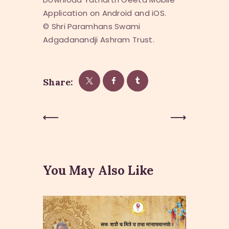
Application on Android and iOS.
© Shri Paramhans Swami
Adgadanandji Ashram Trust.
Share:
Post
Previous
Next Post
Post
navigation
You May Also Like