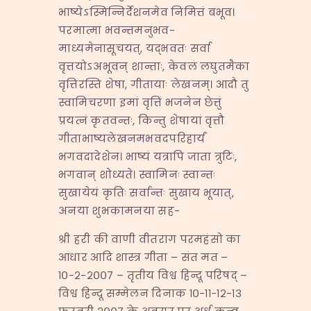
भाष्येऽस्मिन्निर्देशनमेव निमित्तं बभूव।
परमात्मा भवन्तमनुभव-
माध्यमेनासूचयत्, यद्भवतः सर्वा
वृत्तयोऽअभूवन् शान्ताः, केवलं लघुतमैका
वृत्तिरस्ति शेषा, गीतायाः लेखनम्। आदौ तु
स्वामिचरणा इमां वृत्तिं भजनेन छेत्तुं
प्रयत्नं कृतवन्तः, किन्तु शेषायां वृत्तौ
गीताभाष्यलेखनमभवदपरिहार्यं
भगवदादेशेन। भाष्यं यत्रापि जाता त्रुटिः,
भगवान् शोध्यते। स्वामिनः स्वान्तः
सुखायेयं कृतिः सर्वान्तः सुखाय भूयात्,
अनया शुभकामनया सह-
श्री हरी की वाणी वीतराग परमहंसो का
आधार आदि शास्त्र गीता – संत मत –
१०-२-२००७ – तृतीय विश्व हिन्दू परिषद् –
विश्व हिन्दू सम्मेलन दिनाक १०-११-१२-१३