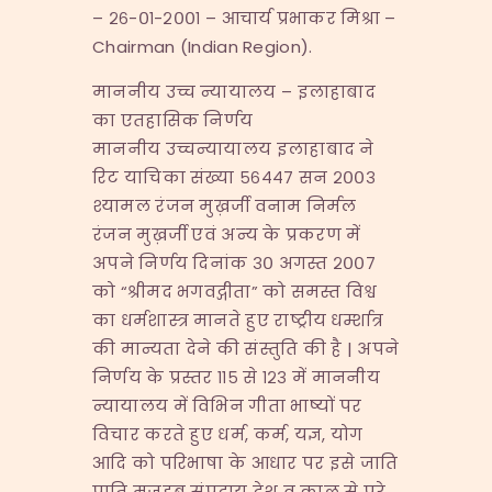
– २६-०१-२००१ – आचार्य प्रभाकर मिश्रा –
Chairman (Indian Region).
माननीय उच्च न्यायालय – इलाहाबाद
का एतहासिक निर्णय
माननीय उच्चन्यायालय इलाहाबाद ने
रिट याचिका संख्या ५६४४७ सन २००३
श्यामल रंजन मुख़र्जी वनाम निर्मल
रंजन मुख़र्जी एवं अन्य के प्रकरण में
अपने निर्णय दिनांक ३० अगस्त २००७
को “श्रीमद भगवद्गीता” को समस्त विश्व
का धर्मशास्त्र मानते हुए राष्ट्रीय धर्म्शात्र
की मान्यता देने की संस्तुति की है | अपने
निर्णय के प्रस्तर ११५ से १२३ में माननीय
न्यायालय में विभिन गीता भाष्यों पर
विचार करते हुए धर्म, कर्म, यज्ञ, योग
आदि को परिभाषा के आधार पर इसे जाति
पाति मजहब संप्रदाय देश व काल से परे