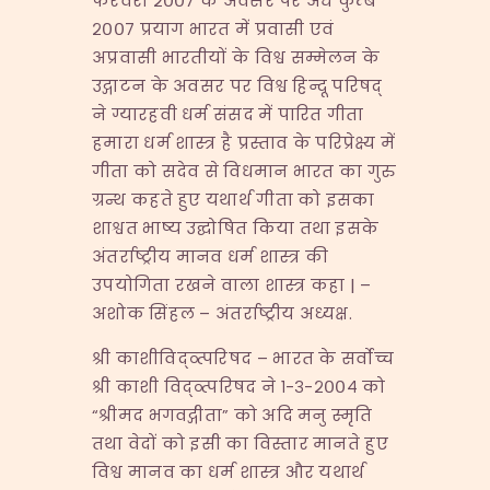
फरवरी २००७ के अवसर पर अर्ध कुम्ब
२००७ प्रयाग भारत में प्रवासी एवं
अप्रवासी भारतीयों के विश्व सम्मेलन के
उद्गाटन के अवसर पर विश्व हिन्दू परिषद्
ने ग्यारहवी धर्म संसद में पारित गीता
हमारा धर्म शास्त्र है प्रस्ताव के परिप्रेक्ष्य में
गीता को सदेव से विधमान भारत का गुरु
ग्रन्थ कहते हुए यथार्थ गीता को इसका
शाश्वत भाष्य उद्घोषित किया तथा इसके
अंतर्राष्ट्रीय मानव धर्म शास्त्र की
उपयोगिता रखने वाला शास्त्र कहा | –
अशोक सिंहल – अंतर्राष्ट्रीय अध्यक्ष.
श्री काशीविद्व्त्परिषद – भारत के सर्वोच्च
श्री काशी विद्व्त्परिषद ने १-३-२००४ को
“श्रीमद भगवद्गीता” को अदि मनु स्मृति
तथा वेदों को इसी का विस्तार मानते हुए
विश्व मानव का धर्म शास्त्र और यथार्थ