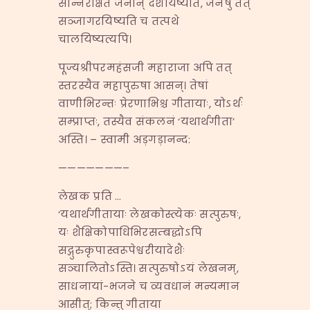
सन्निरीक्षते जनान् दर्शयिष्यति, जनेषु तत्
सञ्जागरयिष्यति च तत्पथे
चालयिष्यत्यपि।
पूज्यश्रीपरमहंसजी महाराजा अपि तत्
स्तरस्यैव महापुरुषा आसन्। तेषां
वाणीभिरन्तः प्रेरणाभिश्च गीतायाः, योऽर्थः
सम्प्राप्तः, तस्यैव संकलनं ‘यथार्थगीता’
अस्ति। – स्वामी अड़गड़ानन्द:
———————–
लेखक प्रति …
‘यथार्थगीतायाः लेखकोस्त्येकः सत्पुरुषः,
यः शैक्षिकोपाधिभिरसम्बद्धोऽपि
सद्गुरुकृपास्वरूपेश्वरीयादेशैः
सञ्चालितोऽस्ति। सत्पुरुषोऽयं लेखनम्,
साधनायां-भजने च व्यवधानं मन्यमान
आसीत्; किन्तु गीताया