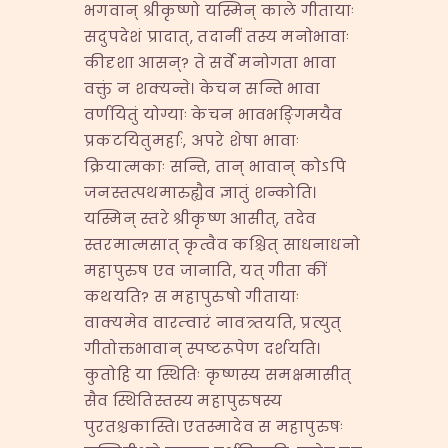
भगवान् श्रीकृष्णो यस्मिन् काले गीतायाः
सदुपदेशं प्रादात्, तदानीं तस्य मनोभावाः
कीदृशा आसन्? ते सर्वे मनोगता भावा
वक्तुं न शक्यन्ते। केचन सन्ति भावा
वर्णयितुं योग्याः केचन भावभङ्गिमयैव
प्रकटयितुमर्हाः, अपरे शेषा भावाः
क्रियात्मकाः सन्ति, तान् भावान् कोऽपि
जनस्तत्पथमारुह्यैव ज्ञातुं शन्कोति।
यस्मिन् स्तरे श्रीकृष्ण आसीत्, तदेव
स्तरमात्मसात् कृत्वैव कश्चित् साधनाधनो
महापुरुष एव जानाति, यत् गीता कीं
कथयति? स महापुरुषो गीतायाः
वाक्यमेव वारम्वारं नावत्र्तयति, प्रत्युत्
गीतोक्तभावान् स्पष्टरूपेण दर्शयति।
कुतोहि या स्थितिः कृष्णस्य समक्षमासीत्
सैव स्थितिस्तस्य महापुरुषस्य
पुरतश्चकास्ति। एतस्मादेव स महापुरुषः