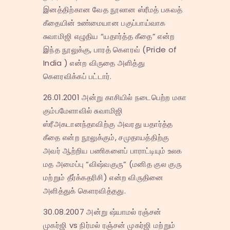
இனத்திற்கான வேத நூலான ஸ்ரீமத் பகவத்
கீதையின் உண்மையான பகுப்பாய்வாக
சுவாமிஜி எழுதிய “யதார்த்த கீதை” என்ற
இந்த நூலுக்கு, பாரத் கௌரவ் (Pride of
India ) என்ற விருதை அளித்து
கௌரவிக்கப் பட்டார்.
26.01.2001 அன்று காசியில் நடைபெற்ற மகா
கும்பமேளாவில் சுவாமிஜி
ஸ்ரீஅகடானந்தாவிற்கு அவரது யதார்த்த
கீதை என்ற நூலுக்கும், சமுதாயத்திற்கு
அவர் ஆற்றிய பணிகளைப் பாராட்டியும் உலக
மத அமைப்பு “விஷ்வகுரு” (மனித குல குரு
மற்றும் தீர்க்கதரிசி) என்ற விருதினை
அளித்துக் கௌரவித்தது.
30.08.2007 அன்று ஷ்யாமல் ரஞ்சன்
முகர்ஜி vs நிர்மல் ரஞ்சன் முகர்ஜி மற்றும்