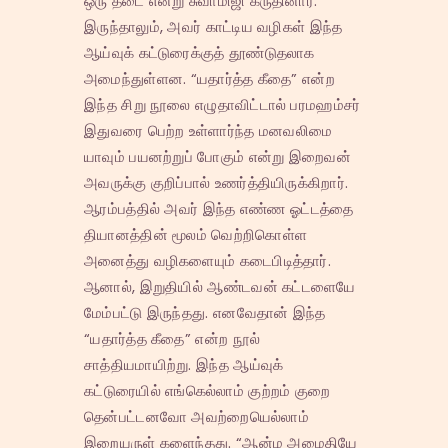
ஒரு தடை என்று சுவாமிஜி கருதினார்.
இருந்தாலும், அவர் காட்டிய வழிகள் இந்த
ஆய்வுக் கட்டுரைக்குத் தூண்டுதலாக
அமைந்துள்ளன. “யதார்த்த கீதை” என்ற
இந்த சிறு நூலை எழுதாவிட்டால் பரமஹம்சர்
இதுவரை பெற்ற உள்ளார்ந்த மனவலிமை
யாவும் பயனற்றுப் போகும் என்று இறைவன்
அவருக்கு குறிப்பால் உணர்த்தியிருக்கிறார்.
ஆரம்பத்தில் அவர் இந்த எண்ண ஓட்டத்தை
தியானத்தின் மூலம் வெற்றிகொள்ள
அனைத்து வழிகளையும் கடைபிடித்தார்.
ஆனால், இறுதியில் ஆண்டவன் கட்டளையே
மேம்பட்டு இருந்தது. எனவேதான் இந்த
“யதார்த்த கீதை” என்ற நூல்
சாத்தியமாயிற்று. இந்த ஆய்வுக்
கட்டுரையில் எங்கெல்லாம் குற்றம் குறை
தென்பட்டனவோ அவற்றையெல்லாம்
இறையருள் களைந்தது. “ஆன்ம அமைதியே