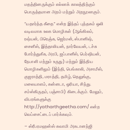
மதத்தினருக்கும் எல்லாக் காலத்திற்கும்
பொருத்தமான அறம் மற்றும் அறநூலாகும்.
“யதார்த்த கீதை” என்ற இந்தப் புத்தகம் ஒலி
வடிவமாக உலக மொழிகள் (ஆங்கிலம்,
ரஷ்யன், பிரெஞ்சு, ஜெர்மன், ஸ்பானிஷ்,
சைனீஸ், இத்தாலியன், நார்வேயன், டச்சு
போர்த்துகீசு, அரபி, ஜப்பானீஸ், பெர்ஷியன்,
நேபாளி மற்றும் உருது) மற்றும் இந்திய
மொழிகளிலும் (இந்தி, பெங்காலி, அசாமீஸ்,
குஜராத்தி, மராத்தி, தமிழ், தெலுங்கு,
மலையாளம், கன்னடா, ஒரியா, சிந்து.
சம்ஸ்கிருதம், பஞ்சாபி) கிடைக்கும். மேலும்,
விபரங்களுக்கு
http://yatharthgeetha.com/ என்ற
வெப்சைட்டைப் பார்க்கவும்.
– ஸ்ரீபரமஹன்ஸ் சுவாமி அகடானந்ஜி