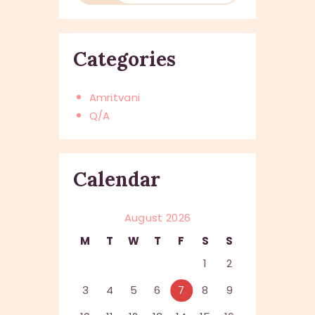
Categories
Amritvani
Q/A
Calendar
August 2026
M
T
W
T
F
S
S
1
2
3
4
5
6
7
8
9