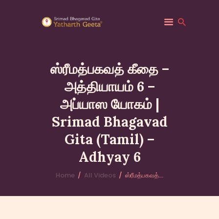
ஸ்ரீமத்பகவத் கீதை –
அத்தியாயம் 6 –
HOME
அப்யாஸ யோகம் |
ABOUT YATHARTH
GEETA
Srimad Bhagavad
BOOKS & PUBLICATION
Gita (Tamil) –
CONTACT US
Adhyay 6
Home
All Videos
ஸ்ரீமத்பகவத்...