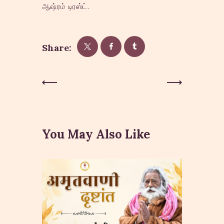
ஆஷ்ரம் டிரஸ்ட்.
Share:
Post
Previous
Next Post
Post
navigation
You May Also Like