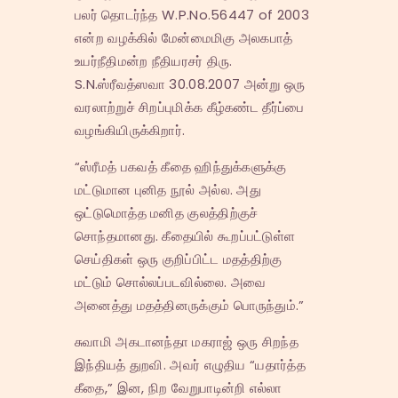
பலர் தொடர்ந்த W.P.No.56447 of 2003
என்ற வழக்கில் மேன்மைமிகு அலகபாத்
உயர்நீதிமன்ற நீதியரசர் திரு.
S.N.ஸ்ரீவத்ஸவா 30.08.2007 அன்று ஒரு
வரலாற்றுச் சிறப்புமிக்க கீழ்கண்ட தீர்ப்பை
வழங்கியிருக்கிறார்.
“ஸ்ரீமத் பகவத் கீதை ஹிந்துக்களுக்கு
மட்டுமான புனித நூல் அல்ல. அது
ஒட்டுமொத்த மனித குலத்திற்குச்
சொந்தமானது. கீதையில் கூறப்பட்டுள்ள
செய்திகள் ஒரு குறிப்பிட்ட மதத்திற்கு
மட்டும் சொல்லப்படவில்லை. அவை
அனைத்து மதத்தினருக்கும் பொருந்தும்.”
சுவாமி அகடானந்தா மகராஜ் ஒரு சிறந்த
இந்தியத் துறவி. அவர் எழுதிய “யதார்த்த
கீதை,” இன, நிற வேறுபாடின்றி எல்லா