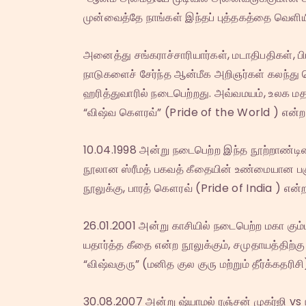
முன்வைத்தே நாங்கள் இந்தப் புத்தகத்தை வெளிய
அனைத்து சங்கராச்சாரியார்கள், மடாதிபதிகள், ப
நாடுகளைச் சேர்ந்த ஆன்மீக அறிஞர்கள் கலந்து
ஹரித்துவாரில் நடைபெற்றது. அவ்வமயம், உலக மத
“விஷ்வ கௌரவ்” (Pride of the World ) என்ற
10.04.1998 அன்று நடைபெற்ற இந்த நூற்றாண்டி
நூலான ஸ்ரீமத் பகவத் கீதையின் உண்மையான பகுப
நூலுக்கு, பாரத் கௌரவ் (Pride of India ) என்
26.01.2001 அன்று காசியில் நடைபெற்ற மகா கும
யதார்த்த கீதை என்ற நூலுக்கும், சமுதாயத்திற்
“விஷ்வகுரு” (மனித குல குரு மற்றும் தீர்க்கத
30.08.2007 அன்று ஷ்யாமல் ரஞ்சன் முகர்ஜி vs நி