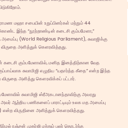
ிடுகிறோம்.
ிராமண மஹா சபையின் உறுப்பினர்கள் மற்றும் 44
 கொண்ட இந்த “நூற்றாண்டின் கடைசி கும்பமேளா,”
 அமைப்பு (World Religious Parliament), சுவாஜிக்கு
 விருதை அளித்துக் கௌரவித்தது.
ன் கடைசி கும்பமேளாவில், மனித இனத்திற்கான வேத
்பாய்வாக சுவாமிஜி எழுதிய “யதார்த்த கீதை” என்ற இந்த
ற விருதை அளித்து கௌரவிக்கப் பட்டார்.
்பமேளாவில் சுவாமிஜி ஸ்ரீஅகடானந்தாவிற்கு அவரது
கு அவர் ஆற்றிய பணிகளைப் பாராட்டியும் உலக மத அமைப்பு
ரிசி) என்ற விருதினை அளித்துக் கௌரவித்தது.
ர்மல் ரஞ்சன் முகர்ஜி மற்றும் பலர் தொடர்ந்த