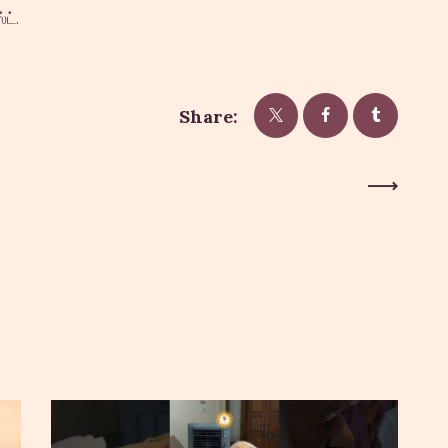
ட்.
Share:
Next Post