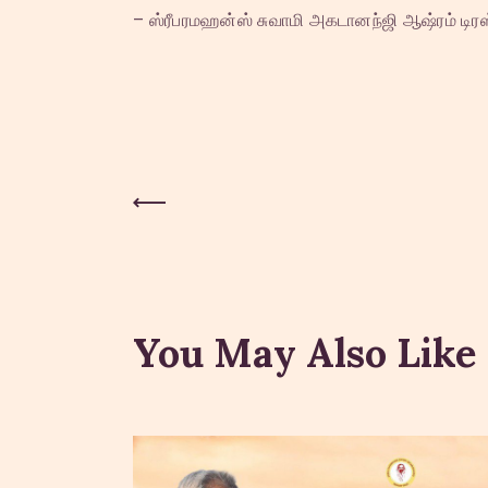
– ஸ்ரீபரமஹன்ஸ் சுவாமி அகடானந்ஜி ஆஷ்ரம் டிரஸ்
Previous Post
Post
navigation
You May Also Like