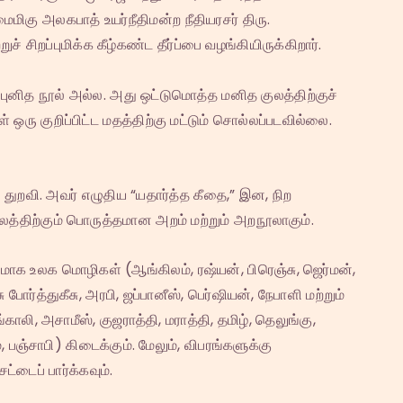
ிகு அலகபாத் உயர்நீதிமன்ற நீதியரசர் திரு.
 சிறப்புமிக்க கீழ்கண்ட தீர்ப்பை வழங்கியிருக்கிறார்.
 புனித நூல் அல்ல. அது ஒட்டுமொத்த மனித குலத்திற்குச்
ஒரு குறிப்பிட்ட மதத்திற்கு மட்டும் சொல்லப்படவில்லை.
 துறவி. அவர் எழுதிய “யதார்த்த கீதை,” இன, நிற
ாலத்திற்கும் பொருத்தமான அறம் மற்றும் அறநூலாகும்.
வமாக உலக மொழிகள் (ஆங்கிலம், ரஷ்யன், பிரெஞ்சு, ஜெர்மன்,
போர்த்துகீசு, அரபி, ஜப்பானீஸ், பெர்ஷியன், நேபாளி மற்றும்
காலி, அசாமீஸ், குஜராத்தி, மராத்தி, தமிழ், தெலுங்கு,
 பஞ்சாபி) கிடைக்கும். மேலும், விபரங்களுக்கு
ைப் பார்க்கவும்.