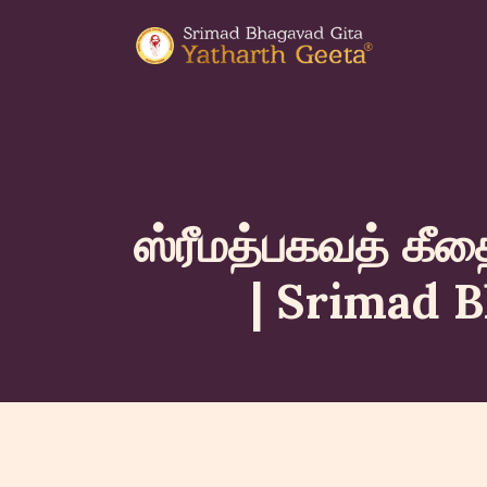
ஸ்ரீமத்பகவத் கீ
| Srimad B