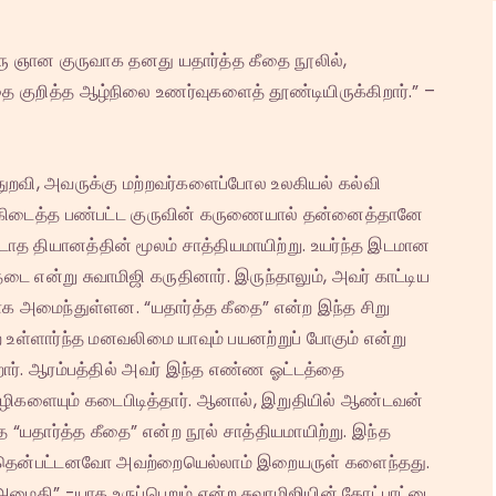
ரு ஞான குருவாக தனது யதார்த்த கீதை நூலில்,
ை குறித்த ஆழ்நிலை உணர்வுகளைத் தூண்டியிருக்கிறார்.” –
 துறவி, அவருக்கு மற்றவர்களைப்போல உலகியல் கல்வி
 கிடைத்த பண்பட்ட குருவின் கருணையால் தன்னைத்தானே
 தியானத்தின் மூலம் சாத்தியமாயிற்று. உயர்ந்த இடமான
என்று சுவாமிஜி கருதினார். இருந்தாலும், அவர் காட்டிய
ாக அமைந்துள்ளன. “யதார்த்த கீதை” என்ற இந்த சிறு
உள்ளார்ந்த மனவலிமை யாவும் பயனற்றுப் போகும் என்று
ிறார். ஆரம்பத்தில் அவர் இந்த எண்ண ஓட்டத்தை
ிகளையும் கடைபிடித்தார். ஆனால், இறுதியில் ஆண்டவன்
“யதார்த்த கீதை” என்ற நூல் சாத்தியமாயிற்று. இந்த
ுறை தென்பட்டனவோ அவற்றையெல்லாம் இறையருள் களைந்தது.
தி” -யாக உருப்பெறும் என்ற சுவாமிஜியின் கோட்பாட்டை