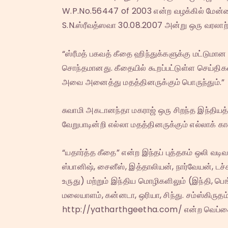
W.P.No.56447 of 2003 என்ற வழக்கில் மேன்மைம
S.N.ஸ்ரீவத்ஸவா 30.08.2007 அன்று ஒரு வரலாற்றுச்
“ஸ்ரீமத் பகவத் கீதை ஹிந்துக்களுக்கு மட்டுமான
சொந்தமானது. கீதையில் கூறப்பட்டுள்ள செய்திகள் 
அவை அனைத்து மதத்தினருக்கும் பொருந்தும்.”
சுவாமி அகடானந்தா மகராஜ் ஒரு சிறந்த இந்தியத்
வேறுபாடின்றி எல்லா மதத்தினருக்கும் எல்லாக் க
“யதார்த்த கீதை” என்ற இந்தப் புத்தகம் ஒலி வடி
ஸ்பானிஷ், சைனீஸ், இத்தாலியன், நார்வேயன், டச்சு 
உருது) மற்றும் இந்திய மொழிகளிலும் (இந்தி, பெங்
மலையாளம், கன்னடா, ஒரியா, சிந்து. சம்ஸ்கிருதம்,
http://yatharthgeetha.com/ என்ற வெப்சைட்ட