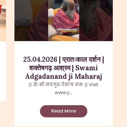
25.04.2026 | प्रातःकाल दर्शन |
शक्तेषगढ़ आश्रम | Swami
Adgadanand ji Maharaj
|| ॐ श्री सदगुरु देवाय नमः || Visit
www.y...
Read More