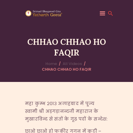
CHHAO CHHAO HO
FAQIR
HOME
ABOUT YATHARTH
Home
All Videos
CHHAO CHHAO HO FAQIR
GEETA
BOOKS & PUBLICATION
CONTACT US
महा कुम्भ २०१३ अलाहबाद में पूज्य
स्वामी श्री अड़गड़ानन्दजी महाराज के
मुखारविन्द से संतों के गूढ़ पदों के सन्देश:
छाओ छाओ हो फकीर गगन में कुटी –