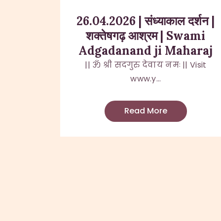
26.04.2026 | संध्याकाल दर्शन |
शक्तेषगढ़ आश्रम | Swami
Adgadanand ji Maharaj
|| ॐ श्री सदगुरु देवाय नमः || Visit
www.y...
Read More