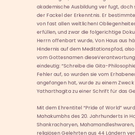
akademische Ausbildung ver fugt, doch s
der Fackel der Erkenntnis. Er bestimmt
von fast allen weltlichenI Obliegenheite
erfüllen, und zwar die folgerichtige Do
Herrn offenbart wurde, Von Haus aus hä
Hindernis auf dem Meditationspfad, al
vom Gottesnamen dieseVerantwortung l
eindeutig: “Schreibe die Gita-Philosophi
Fehler auf, so wurden sie vom Erhabenen 
angefangen hat, wurde zu einem Zweck
Yatharthagita zu einer Schrift für das
Mit dem Ehrentitel “Pride of World” wur
Mahakumbhs des 20. Jahrhunderts in Ha
Shankracharyen, Mahamandleshwaren, 
religiösen Gelehrten aus 44 Ländern ve