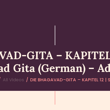
HOME
ABOUT YATHARTH
GEETA
BOOKS & PUBLICATION
AD-GITA – KAPITEL 
CONTACT US
d Gita (German) – A
All Videos
DIE BHAGAVAD-GITA – KAPITEL 12 | S