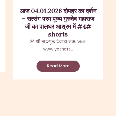
आज 04.01.2026 दोपहर का दर्शन
– सत्संग परम पूज्य गुरुदेव महाराज
जी का पालघर आश्रम में #4#
shorts
ॐ श्री सदगुरु देवाय नमः Visit
www.yathart...
Read More