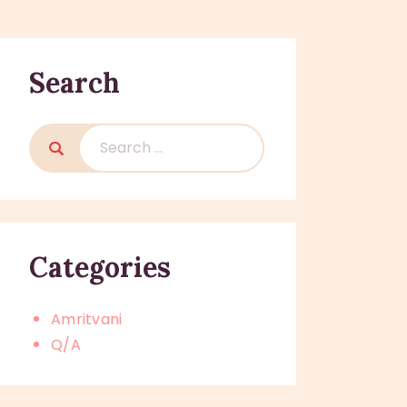
Search
Search
for:
Categories
Amritvani
Q/A