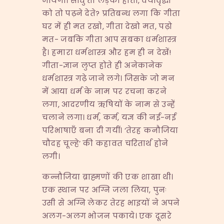
जायेगा। साधु तो लड़का होता, वयोवृद्धों
को तो पढ़ने देते? प्रतिबन्ध लगा कि गीता
घर में ही मत रखो, गीता देखो मत, पढ़ो
मत- जबकि गीता आप सबका धर्मशास्त्र
है। हमारा धर्मशास्त्र और हम ही न देखें!
गीता-ज्ञान लुप्त होते ही अनेकानेक
धर्मशास्त्र गढ़े जाने लगे। जिसके जो मन
में आया धर्म के नाम पर रचना करने
लगा, आदरणीय ऋषियों के नाम से उन्हें
चलाने लगा। धर्म, कर्म, यज्ञ की नई-नई
परिभाषाएँ बना दी गयीं। ‘तेरह कनौजिया
चौदह चूल्हे’ की कहावत चरितार्थ होने
लगी।
कन्नौजिया ब्राह्मणों की एक शाखा थी।
एक स्थान पर अग्नि जला लिया, पुनः
उसी से अग्नि लेकर तेरह भाइयों ने अपने
अलग-अलग भोजन पकाये। एक दूसरे