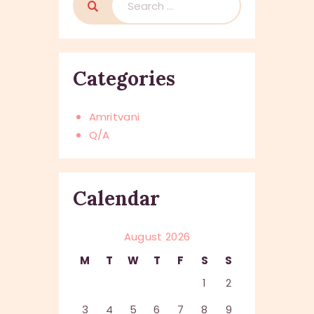
for:
Categories
Amritvani
Q/A
Calendar
August 2026
M
T
W
T
F
S
S
1
2
3
4
5
6
7
8
9