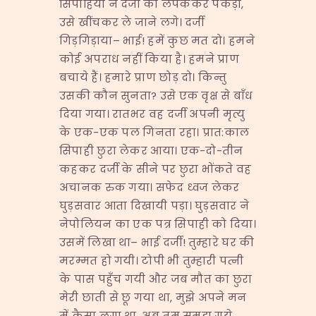
सिपाहियों ने दर्जी को लपककर पकड़ा,
उसे खींचकर ले जाने लगे। दर्जी
गिड़गिड़ाया– भाई! हमें कुछ मत दो। हमने
कोई अपराध नहीं किया है। हमने प्राण
बचाये हैं। हमारे प्राण छोड़ दो। किन्तु
उसकी कौन सुनता? उसे एक वृक्ष से बाँध
दिया गया। रातभर वह दर्जी अपनी मृत्यु
के एक-एक पल गिनता रहा। प्रात:काल
सिपाही छुरा लेकर आया। एक-दो-तीन
कहकर दर्जी के सीने पर छुरा भोंकते वह
अचानक रुक गया। सफेद ध्वज लेकर
घुड़सवार आता दिखायी पड़ा। घुड़सवार ने
नेपोलियन का एक पत्र सिपाही को दिया।
उसमें लिखा था– भाई दर्जी! तुम्हारे घर की
मरम्मत हो गयी। टोपी भी तुम्हारी पत्नी
के पास पहुँच गयी और जब मौत का छुरा
मेरी छाती से छू गया था, मुझे अपने मन
में कैसा लगा था, अब तुम समझ गये