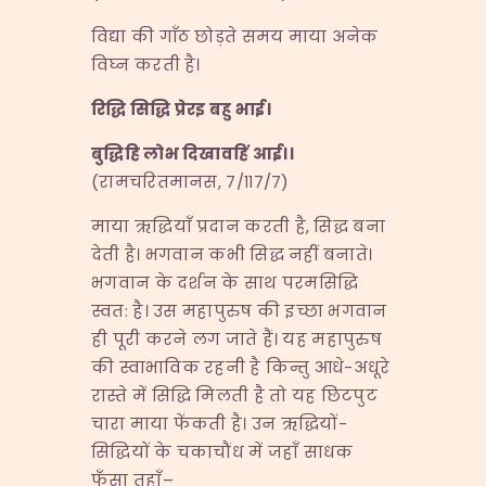
विद्या की गाँठ छोड़ते समय माया अनेक
विघ्न करती है।
रिद्धि
सिद्धि
प्रेरइ
बहु
भाई।
बुद्धिहि
लोभ
दिखावहिं
आई।।
(रामचरितमानस, ७/११७/७)
माया ऋद्धियाँ प्रदान करती है, सिद्ध बना
देती है। भगवान कभी सिद्ध नहीं बनाते।
भगवान के दर्शन के साथ परमसिद्धि
स्वत: है। उस महापुरुष की इच्छा भगवान
ही पूरी करने लग जाते हैं। यह महापुरुष
की स्वाभाविक रहनी है किन्तु आधे-अधूरे
रास्ते में सिद्धि मिलती है तो यह छिटपुट
चारा माया फेंकती है। उन ऋद्धियों-
सिद्धियों के चकाचौंध में जहाँ साधक
फँसा तहाँ–