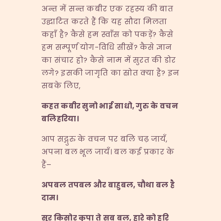
अन्त में सन्त कबीर एक रहस्य की बात
उद्घाटित करते हैं कि यह सौदा मिलता
कहाँ है? कैसे हम स्वाँस को पकड़ें? कैसे
हम सम्पूर्ण योग-विधि सीखें? कैसे ज्ञान
का संचार हो? कैसे नाम में सुरत की डोर
लगे? इसकी जागृति का स्रोत क्या है? इन
सबके लिए,
कहत
कबीर
सुनो
भाई
साधो,
गुरु
के
वचन
बलिहरिया।
आप सद्गुरु के वचन पर बलि चढ़ जायँ,
अपना बल भूल जायँ। बल कई प्रकार के
हैं–
अपबल
तपबल
और
बाहुबल,
चौथा
बल
है
दाम।
सूर
किसोर
कृपा
ते
सब
बल,
हारे
को
हरि