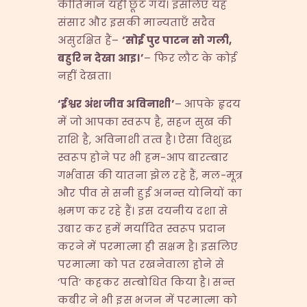
कीर्तिमान यहीं छूट गये। इसलिए यह
संसार और इसकी मान्यताएँ सदैव
असुरक्षित हैं–
‘
सोई
पुर
पाटन
सो
गली,
बहुरि
न
देखा
आइ।’
– फिर लौट के कोई
नहीं देखता।
‘
ईश्वर
अंश
जीव
अविनाशी’
– आपके हृदय
में जो आपका स्वरूप है, सहज सुख की
राशि है, अविनाशी तत्व है। ऐसा विशुद्ध
स्वरूप होने पर भी हम-आप बारम्बार
गर्भवास की यातना झेल रहे हैं, मल-मूत्र
और पीव से सनी हुई अनन्त योनियों का
भ्रमण कर रहे हैं। इस दयनीय दशा से
उबार कर हमें मर्यादित स्वरूप प्रदान
करने में परमात्मा ही सक्षम है। इसलिए
परमात्मा को पत रखनेवाला होने से
‘पति’ कहकर सम्बोधित किया है। सन्त
कबीर ने भी इस भजन में परमात्मा को