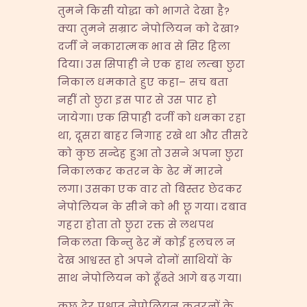
तुमने किसी योद्धा को भागते देखा है?
क्या तुमने सम्राट नेपोलियन को देखा?
दर्जी ने नकारात्मक भाव से सिर हिला
दिया। उस सिपाही ने एक हाथ लम्बा छुरा
निकाल धमकाते हुए कहा– सच बता
नहीं तो छुरा इस पार से उस पार हो
जायेगा। एक सिपाही दर्जी को धमका रहा
था, दूसरा बाहर निगाह रखे था और तीसरे
को कुछ सन्देह हुआ तो उसने अपना छुरा
निकालकर कतरन के ढेर में मारने
लगा। उसका एक वार तो बिस्तर छेदकर
नेपोलियन के सीने को भी छू गया। दबाव
गहरा होता तो छुरा रक्त से लथपथ
निकलता किन्तु ढेर में कोई हलचल न
देख आश्वस्त हो अपने दोनों साथियों के
साथ नेपोलियन को ढू़ँढते आगे बढ़ गया।
कुछ देर पश्चात् नेपोलियन कतरनों के