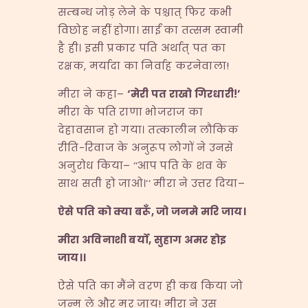
सम्बन्ध जोड़ लेने के पश्चात् फिर कभी
विछोह नहीं होगा। साईं का तत्सम स्वामी
है ही। इसी प्रकार पति अर्थात् पत का
रक्षक, मर्यादा का निर्वाह करनेवाला!
मीरा ने कहा–
‘
मेरी
पत
राखो
गिरधारी!’
मीरा के पति राणा भोजराज का
देहावसान हो गया। तत्कालीन लौकिक
रीति-रिवाज के अनुरूप लोगों ने उनसे
अनुरोध किया– ‘‘आप पति के शव के
साथ सती हो जाओ।’’ मीरा ने उत्तर दिया–
ऐसे
पति
को
क्या
बरूँ,
जो
जनमे
मरि
जाय।
मीरा
अविनाशी
बर्यो,
सुहाग
अमर
होइ
जाय।।
ऐसे पति का मैंने वरण ही कब किया जो
जन्म ले और मर जाय! मीरा ने उस