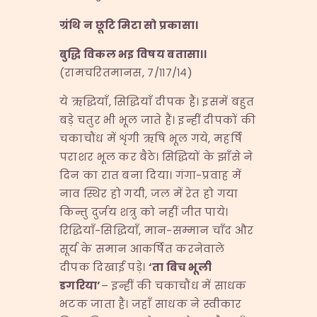
ग्रंथि
न
छूटि
मिटा
सो
प्रकासा।
बुद्धि
विकल
भइ
विषय
बतासा।।
(रामचरितमानस, ७/११७/१४)
ये ऋद्धियाँ, सिद्धियाँ दीपक हैं। इसमें बहुत
बड़े चतुर भी भूल जाते हैं। इन्हीं दीपकों की
चकाचौंध में शृंगी ऋषि भूल गये, महर्षि
पराशर भूल कर बैठे। सिद्धियों के झाँसे ने
दिन का रात बना दिया। गंगा-प्रवाह में
नाव स्थिर हो गयी, जल में रेत हो गया
किन्तु दुर्जय शत्रु को नहीं जीत पाये।
रिद्धियाँ-सिद्धियाँ, मान-सम्मान चाँद और
सूर्य के समान आकर्षित करनेवाले
दीपक दिखाई पड़े।
‘
ता
बिच
भूली
डगरिया’
– इन्हीं की चकाचौंध में साधक
भटक जाता है। जहाँ साधक ने स्वीकार