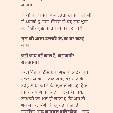
नाम।।
लोगों को अपना बल रहता है कि मैं ज्ञानी
हूँ, ध्यानी हूँ, पढ़ा-लिखा हूँ। यह सब भूल
जायँ और गुरु के वचनों पर डट जायँ।
गुरु
की
आज्ञा
उल्लंघि
के,
जो
नर
कतहूँ
जाय।
जहाँ
जाय
तहँ
काल
है,
कह
कबीर
समझाय।।
कदाचित् कोई साधक गुरु के आदेश का
उल्लंघन कर भटक गया, वह तीर की
तरह सीधा काल के मुख में जा रहा है न
कि कल्याण के लिए जा रहा है। प्राय:
साधकों को भ्रम हो जाता है कि अब तो
भजन कर लेंगे किन्तु यह धोखा है
इसलिए
‘
गुरु
के
वचन
बलिहरिया’
– गुरु