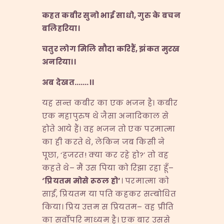
कहत
कबीर
सुनो
भाई
साधो,
गुरु
के
बचन
बलिहरिया।
चतुर
लोग
मिलि
सौदा
करिहैं,
झंकत
मुरख
अनरिया।।
अब
देखत…….
।।
यह सन्त कबीर का एक भजन है। कबीर
एक महापुरुष थे जैसा अनादिकाल से
होते आये हैं। वह भजन तो एक परमात्मा
का ही करते थे, लेकिन जब किसी ने
पूछा, ‘हजरत! क्या कर रहे हो?’ तो वह
कहते थे– मैं उस पिया को रिझा रहा हूँ–
‘
प्रियतम
मोसे
रूठल
हो’
। परमात्मा को
साईं, प्रियतम या पति कहकर सम्बोधित
किया। प्रिय उत्तम स प्रियतम– वह प्रीति
का सर्वोपरि माध्यम है। एक बार उससे