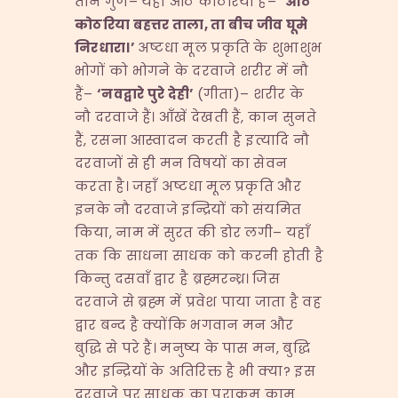
तीन गुण– यही आठ कोठरियाँ हैं–
‘
आठ
कोठरिया
बहत्तर
ताला,
ता
बीच
जीव
घूमे
निरधारा।’
अष्टधा मूल प्रकृति के शुभाशुभ
भोगों को भोगने के दरवाजे शरीर में नौ
हैं–
‘
नवद्वारे
पुरे
देही’
(गीता)– शरीर के
नौ दरवाजे हैं। आँखें देखती हैं, कान सुनते
हैं, रसना आस्वादन करती है इत्यादि नौ
दरवाजों से ही मन विषयों का सेवन
करता है। जहाँ अष्टधा मूल प्रकृति और
इनके नौ दरवाजे इन्द्रियों को संयमित
किया, नाम में सुरत की डोर लगी– यहाँ
तक कि साधना साधक को करनी होती है
किन्तु दसवाँ द्वार है ब्रह्मरन्ध्र। जिस
दरवाजे से ब्रह्म में प्रवेश पाया जाता है वह
द्वार बन्द है क्योंकि भगवान मन और
बुद्धि से परे हैं। मनुष्य के पास मन, बुद्धि
और इन्द्रियों के अतिरिक्त है भी क्या? इस
दरवाजे पर साधक का पराक्रम काम