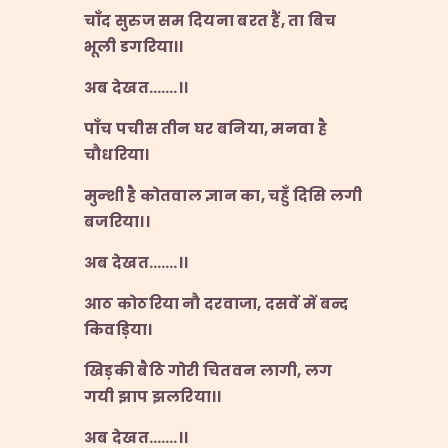
चाँद
सुरुज
सम
दियना
बरत
हैं,
ता
बिच
भूली
डगरिया।।
अब
देखत…….
।।
पाँच
पचीस
तीन
घर
बनिया,
मनवा
है
चौधरिया।
मुन्शी
है
कोतवाल
ज्ञान
का,
चहुँ
दिसि
लगी
बजरिया।।
अब
देखत…….
।।
आठ
कोठरिया
नौ
दरवाजा,
दसवें
में
बन्द
किवड़िया।
खिड़की
बैठि
गोरी
चितवन
लागी,
लग
गयी
झाप
झलरिया।।
अब
देखत…….
।।