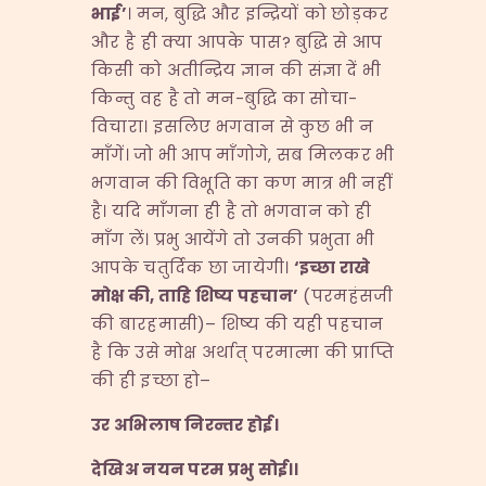
भाई’
। मन, बुद्धि और इन्द्रियों को छोड़कर
और है ही क्या आपके पास? बुद्धि से आप
किसी को अतीन्द्रिय ज्ञान की संज्ञा दें भी
किन्तु वह है तो मन-बुद्धि का सोचा-
विचारा। इसलिए भगवान से कुछ भी न
माँगें। जो भी आप माँगोगे, सब मिलकर भी
भगवान की विभूति का कण मात्र भी नहीं
है। यदि माँगना ही है तो भगवान को ही
माँग लें। प्रभु आयेंगे तो उनकी प्रभुता भी
आपके चतुर्दिक छा जायेगी।
‘
इच्छा
राखे
मोक्ष
की,
ताहि
शिष्य
पहचान’
(परमहंसजी
की बारहमासी)– शिष्य की यही पहचान
है कि उसे मोक्ष अर्थात् परमात्मा की प्राप्ति
की ही इच्छा हो–
उर
अभिलाष
निरन्तर
होई।
देखिअ
नयन
परम
प्रभु
सोई।।