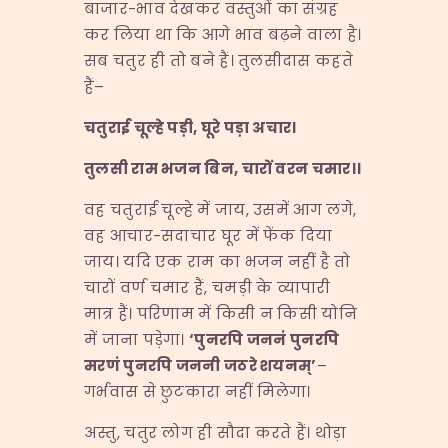
बाजार-भाव देखकर वस्तुओं का संग्रह
कर लिया था कि आगे भाव बढ़ने वाला है।
सब चतुर ही तो बने हैं। तुलसीदास कहते
हैं–
चतुराई
चूल्हे
पड़ी,
घूरे
पड़ा
अचार।
तुलसी
राम
भजन
बिन,
चारों
वरन
चमार।।
वह चतुराई चूल्हे में जाय, उसमें आग लगे,
वह आचार-सदाचार घूर में फेंक दिया
जाय। यदि एक राम का भजन नहीं है तो
चारों वर्ण चमार हैं, चमड़ी के व्यापारी
मात्र हैं। परिणाम में किसी न किसी योनि
में जाना पड़ेगा।
‘
पुनरपि
जननं
पुनरपि
मरणं
पुनरपि
जननी
जठरे
शयनम्’
–
गर्भवास से छुटकारा नहीं मिलेगा।
अस्तु, चतुर लोग ही सौदा करते हैं। थोड़ा