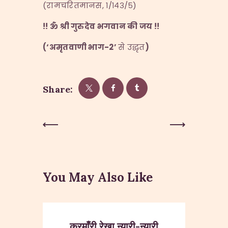
(रामचरितमानस, १/१४३/५)
!!
ॐ
श्री
गुरुदेव
भगवान
की
जय !!
(
‘
अमृतवाणी भाग-
2’
से उद्धृत
)
Share:
Post
Previous
Next Post
Post
navigation
You May Also Like
करमाँरी रेखा न्यारी-न्यारी