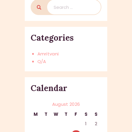
Search
for:
Categories
Amritvani
Q/A
Calendar
August 2026
M
T
W
T
F
S
S
1
2