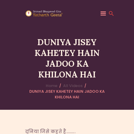
DUNIYA JISEY
KAHETEY HAIN
HOME
JADOO KA
ABOUT YATHARTH
GEETA
KHILONA HAI
BOOKS & PUBLICATION
Home
All Videos
CONTACT US
DUNIYA JISEY KAHETEY HAIN JADOO KA
KHILONA HAI
दुनिया जिसे कहते हैं……….