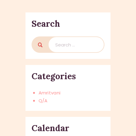
Search
Search
for:
Categories
Amritvani
Q/A
Calendar