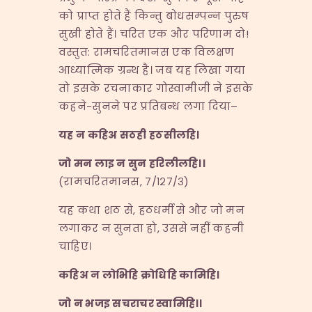
को प्राप्त होते हैं किन्तु बोधसम्पन्न पुरुष
सुखी होते हैं। चरित एक और परिणाम दो!
वस्तुत: रामचरितमानस एक विलक्षण
आध्यात्मिक ग्रन्थ है। जब यह लिखा गया
तो इसके रचनाकार गोस्वामीजी ने इसके
कहने-सुनने पर प्रतिबन्ध लगा दिया–
यह न कहिअ सठही हठसीलहि।
जो मन लाइ न सुन हरिलीलहि।।
(रामचरितमानस, ७/१२७/३)
यह कथा शठ से, हठधर्मी से और जो मन
लगाकर न सुनता हो, उससे नहीं कहनी
चाहिए।
कहिअ न लोभिहि क्रोधिहि कामिहि।
जो न भजइ सचराचर स्वामिहि।।