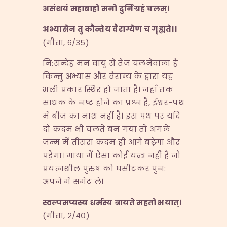
असंशयं महाबाहो मनो दुर्निग्रहं चलम्।
अभ्यासेन तु कौन्तेय वैराग्येण च गृह्यते।।
(गीता, ६/३५)
नि:सन्देह मन वायु से तेज चलनेवाला है
किन्तु अभ्यास और वैराग्य के द्वारा यह
भली प्रकार स्थिर हो जाता है। जहाँ तक
साधक के नष्ट होने का प्रश्न है, ईश्वर-पथ
में बीज का नाश नहीं है। इस पथ पर यदि
दो कदम भी चलते बन गया तो अगले
जन्म में तीसरा कदम ही आगे बढ़ेगा और
पड़ेगा। माया में ऐसा कोई यन्त्र नहीं है जो
प्रयत्नशील पुरुष को घसीटकर पुन:
अपने में समेट ले।
स्वल्पमप्यस्य धर्मस्य त्रायते महतो भयात्।
(गीता, २/४०)