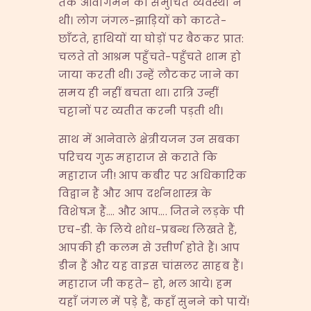
तक आवागमन की समुचित व्यवस्था न
थी। लोग जंगल-झाड़ियों को काटते-
छाँटते, हाथियों या घोड़ों पर बैठकर प्रात:
चलते तो आश्रम पहुँचते-पहुँचते शाम हो
जाया करती थी। उन्हें लौटकर जाने का
समय ही नहीं बचता था। रात्रि उन्हीं
चट्टानों पर व्यतीत करनी पड़ती थी।
साथ में आनेवाले क्षेत्रीयजन उन सबका
परिचय गुरु महाराज से कराते कि
महाराज जी! आप कबीर पर अधिकारिक
विद्वान हैं और आप दर्शनशास्त्र के
विशेषज्ञ हैं…. और आप…. जितने लड़के पी
एच-डी. के लिये शोध-प्रबन्ध लिखते हैं,
आपकी ही कलम से उत्तीर्ण होते हैं। आप
डीन हैं और यह वाइस चांसलर साहब हैं।
महाराज जी कहते– हो, भल आये। हम
यहाँ जंगल में पड़े हैं, कहाँ सुनने को पायें!