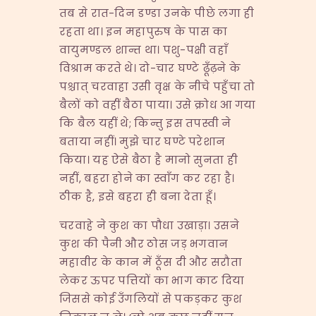
तब से रात-दिन डण्डा उनके पीछे लगा ही
रहता था। इन महापुरुष के पास का
वायुमण्डल शान्त था। पशु-पक्षी वहाँ
विश्राम करते थे। दो-चार घण्टे ढूँढ़ने के
पश्चात् चरवाहा उसी वृक्ष के नीचे पहुँचा तो
बैलों को वहीं बैठा पाया। उसे क्रोध आ गया
कि बैल यहीं थे; किन्तु इस तपस्वी ने
बताया नहीं। मुझे चार घण्टे परेशान
किया। यह ऐसे बैठा है मानो सुनता ही
नहीं, बहरा होने का स्वाँग कर रहा है।
ठीक है, इसे बहरा ही बना देता हूँ।
चरवाहे ने कुश का पौधा उखाड़ा। उसने
कुश की पैनी और ठोस जड़ भगवान
महावीर के कान में ठूँस दी और सरौता
लेकर ऊपर पत्तियों का भाग काट दिया
जिससे कोई उँगलियों से पकड़कर कुश