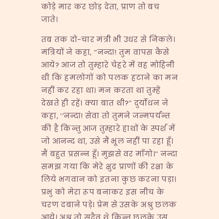
कोड़े मार कर छोड़ देता, प्राण तो बच
जाते।
तब तक दो-चार मंत्री भी उधर से निकले।
मंत्रियों ने कहा, ‘‘नन्दा! तुम वापस कैसे
आये? आज तो तुम्हारे चेहरे में वह मोहिनी
थी कि हमलोगों को पलक हटाने का मन
नहीं कर रहा था। मन करता था तुम्हें
देखते ही रहें। क्या बात थी?’’ दुर्योधन ने
कहा, ‘‘नन्दा! सेवा तो तुमने जन्मपर्यन्त
की है किन्तु आज तुम्हारे हाथों के स्पर्श में
जो आनन्द था, उसे मैं भूल नहीं पा रहा हूँ।
मैं बहुत प्रसन्न हूँ। मुझसे वर माँगो।’’ नन्दा
समझ गया कि मेरे क्षुद्र प्राणों की रक्षा के
लिये भगवान को इतना कुछ करना पड़ा।
प्रभु को मेरा रूप बनाकर इस नीच के
चरण दबाने पड़े। प्रेम से उसके अश्रु छलक
आये। अश्रु तो सदैव थे किन्तु छलके उस