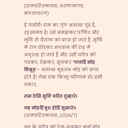
(रामचरितमानस, अरण्यकाण्ड,
मंगलाचरण)
हे पार्वती! राम का गुण अत्यन्त गूढ़ है,
रहस्यमय है। उसे समझकर पण्डित और
मुनि तो वैराग्य को प्राप्त हो जाते हैं, सृष्टि
में राग छोड़कर भगवान की राह में
अनुरक्त हो जाते हैं और उसी चरित्र को
पढ़कर, देखकर, सुनकर
‘
पावहिं मोह
बिमूढ़
’
– अत्यन्त मूढ़जन मोह को प्राप्त
होते हैं। लेख एक किन्तु परिणाम दो! इसी
प्रकार,
राम देखि सुनि चरित तुम्हारे।
जड़ मोहहिं बुध होहिं सुखारे।।
(रामचरितमानस, २/१२६/७)
प्रभु के चरित्र को देख-सुनकर मूर्ख मोह