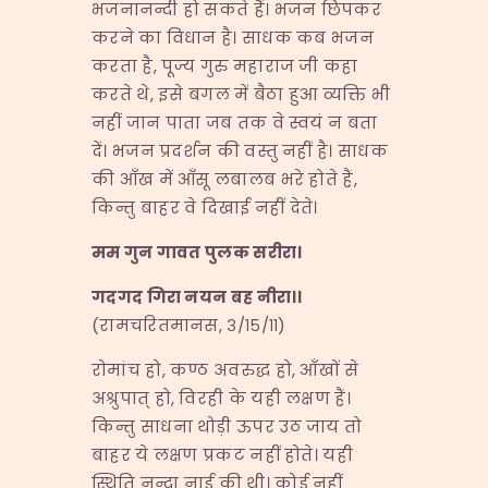
भजनानन्दी हो सकते हैं। भजन छिपकर
करने का विधान है। साधक कब भजन
करता है, पूज्य गुरु महाराज जी कहा
करते थे, इसे बगल में बैठा हुआ व्यक्ति भी
नहीं जान पाता जब तक वे स्वयं न बता
दें। भजन प्रदर्शन की वस्तु नहीं है। साधक
की आँख में आँसू लबालब भरे होते हैं,
किन्तु बाहर वे दिखाई नहीं देते।
मम गुन गावत पुलक सरीरा।
गदगद गिरा नयन बह नीरा।।
(रामचरितमानस, ३/१५/११)
रोमांच हो, कण्ठ अवरुद्ध हो, आँखों से
अश्रुपात् हो, विरही के यही लक्षण हैं।
किन्तु साधना थोड़ी ऊपर उठ जाय तो
बाहर ये लक्षण प्रकट नहीं होते। यही
स्थिति नन्दा नाई की थी। कोई नहीं