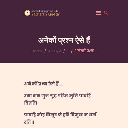
अनेकों प्रश्न ऐसे हैं
Home
All Q/A
...
अनेकों प्रश्न...
HOME
ABOUT YATHARTH
GEETA
BOOKS & PUBLICATION
अनेकों प्रश्न ऐसे हैं
….
CONTACT US
उमा राम गुन गूढ़ पंडित मुनि पावहिं
बिरति।
पावहिं मोह बिमूढ़ जे हरि बिमुख न धर्म
रति।।