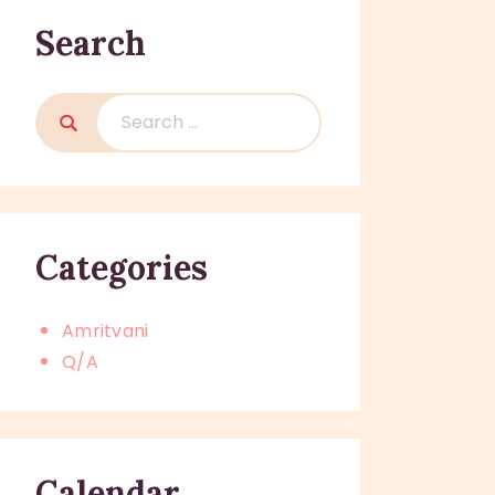
Search
Search
for:
Categories
Amritvani
Q/A
Calendar