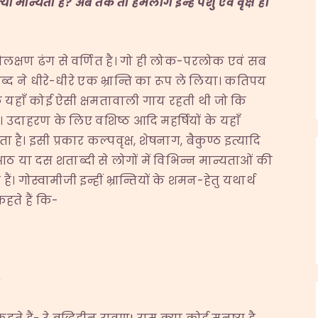
्या मान्यता है
?
अब तक तो हमलोग इन्हें पशु एवं वृक्ष ही
मा विलक्षण ढंग से वर्णित है। गो ही लोक-परलोक एवं सब
ब्द ने धीरे-धीरे एक भ्रान्ति का रूप ले लिया। कतिपय
के यहाँ कोई ऐसी क्षमतावाली गाय रहती थी जो कि
। उदाहरण के लिए वशिष्ठ आदि महर्षियों के यहाँ
है। इसी प्रकार कल्पवृक्ष, शेषनाग, बैकुण्ठ इत्यादि
आठ या दस शताब्दी से लोगों में विभिन्न मान्यताओं की
। गोस्वामीजी इन्हीं भ्रान्तियों के शमन-हेतु यथार्थ
 कहते हैं कि-
)