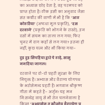
का अध्यास छोड़ देता है, वह परमपद को
प्राप्त होता है। ठीक इसी का अनुवाद जैसा
संत कबीर की वाणी में भी है कि
‘
आठ
कोठरिया
’
(अष्टधा मूल प्रकृति),
‘
दस
दरवाजे
’
(प्रकृति को भोगने के रास्ते), इन
दसों में संयम का ताला लग गया; फिर
चुनर में दाग कहाँ से लग गया? इतना ही
नहीं, कुछ यत्न और भी किया गया–
दुइ दुइ सिपहिया द्वारे पे ठाढ़े
,
सासु
ननदिया जागल।
दरवाजे पर दो-दो प्रहरी सुरक्षा के लिए
नियुक्त हैं। अभ्यास और वैराग्य योगपथ
के भरोसेमन्द प्रहरी हैं। भगवान श्रीकृष्ण
गीता में कहते हैं– अर्जुन! यह मन
नि:सन्देह वायु से भी तेज चलनेवाला है
किन्तु
‘
अभ्यासेन तु कौन्तेय वैराग्येण च