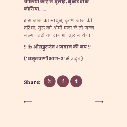
चोलिया काहे न धुलाई
,
सुन्दर बाँके
जोगिया
……
राम नाम का साबुन, कृष्ण नाम की
दरिया, गुरु को धोबी बना लें तो जन्म-
जन्मान्तरों का दाग भी धुल जायेगा।
!!
ॐ श्रीसद्गुरुदेव भगवान की जय
!!
(
‘
अमृतवाणी भाग-
2’
से उद्धृत
)
Share:
Post
Previous
Next Post
Post
navigation