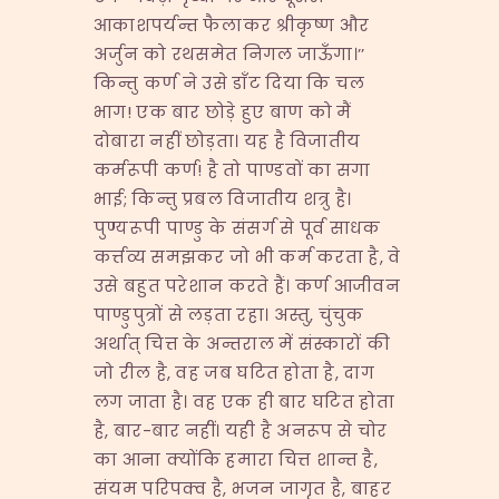
आकाशपर्यन्त फैलाकर श्रीकृष्ण और
अर्जुन को रथसमेत निगल जाऊँगा।’’
किन्तु कर्ण ने उसे डाँट दिया कि चल
भाग! एक बार छोड़े हुए बाण को मैं
दोबारा नहीं छोड़ता। यह है विजातीय
कर्मरूपी कर्ण! है तो पाण्डवों का सगा
भाई; किन्तु प्रबल विजातीय शत्रु है।
पुण्यरूपी पाण्डु के संसर्ग से पूर्व साधक
कर्त्तव्य समझकर जो भी कर्म करता है, वे
उसे बहुत परेशान करते हैं। कर्ण आजीवन
पाण्डुपुत्रों से लड़ता रहा। अस्तु, चुंचुक
अर्थात् चित्त के अन्तराल में संस्कारों की
जो रील है, वह जब घटित होता है, दाग
लग जाता है। वह एक ही बार घटित होता
है, बार-बार नहीं। यही है अनरूप से चोर
का आना क्योंकि हमारा चित्त शान्त है,
संयम परिपक्व है, भजन जागृत है, बाहर