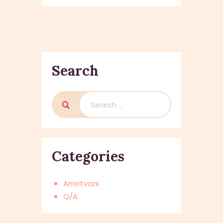
Search
Search
for:
Categories
Amritvani
Q/A