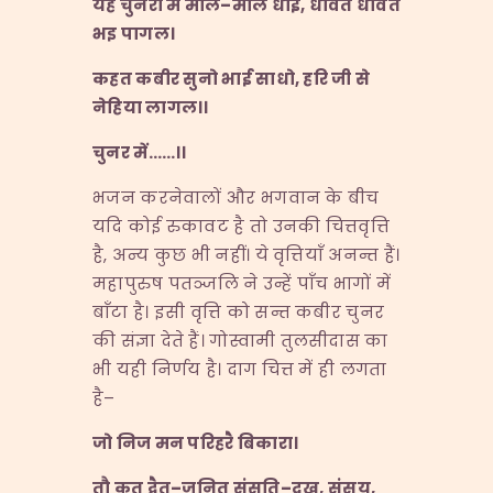
यह चुनरी मैं मलि
–
मलि धोई
,
धोवत धोवत
भइ पागल।
कहत कबीर सुनो भाई साधो
,
हरि जी से
नेहिया लागल।।
चुनर में
……
।।
भजन करनेवालों और भगवान के बीच
यदि कोई रुकावट है तो उनकी चित्तवृत्ति
है, अन्य कुछ भी नहीं। ये वृत्तियाँ अनन्त हैं।
महापुरुष पतञ्जलि ने उन्हें पाँच भागों में
बाँटा है। इसी वृत्ति को सन्त कबीर चुनर
की संज्ञा देते हैं। गोस्वामी तुलसीदास का
भी यही निर्णय है। दाग चित्त में ही लगता
है–
जो निज मन परिहरै बिकारा।
तौ कत द्वैत
–
जनित संसृति
–
दुख
,
संसय
,