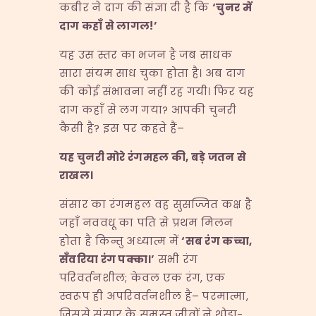
कबीर ने दाग की संज्ञा दी है कि
‘
चुनर में
दाग कहाँ से लागल
!’
यह उस स्तर का भजन है जब साधक
सारा संयम साध चुका होता है। अब दाग
की कोई संभावना नहीं रह गयी। फिर यह
दाग कहाँ से लग गया? आपकी चुनरी
कैसी है? इस पर कहते हैं–
यह चुनरी मोरे रंगमहल की
,
बड़े जतन से
राखल।
संसार का रंगमहल वह सुसज्जित कक्ष है
जहाँ नववधू का पति से प्रथम मिलन
होता है किन्तु अध्यात्म में
‘
सब रंग कच्चा
,
सँवरिया रंग पक्का।
’
सभी रंग
परिवर्तनशील; केवल एक रंग, एक
स्वरूप ही अपरिवर्तनशील है– परमात्मा,
जिससे संसार के समस्त जीवों ने थोड़ा-