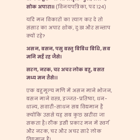
सोक अपारा।।
(विनयपत्रिका, पद १२४)
यदि मन विकारों का त्याग कर दे तो
संसार का अपार शोक, दु:ख और सन्ताप
क्यों रहे?
असन
,
बसन
,
पसु बस्तु बिबिध बिधि
,
सब
मनि महँ रह जैसे।
सरग
,
नरक
,
चर अचर लोक बहु
,
बसत
मध्य मन तैसे।।
एक बहुमूल्य मणि में असन माने भोजन,
बसन माने वस्त्र, इज्जत-प्रतिष्ठा, धन-
धान्य, सवारी-साधन सब विद्यमान हैं
क्योंकि उससे यह सब कुछ खरीदा जा
सकता है। ठीक इसी प्रकार मन में स्वर्ग
और नरक, चर और अचर सारे लोक
विद्यमान हैं।