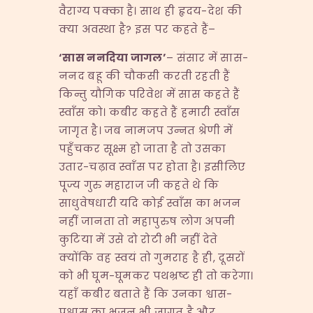
वैराग्य पक्का है। साथ ही हृदय-देश की
क्या अवस्था है? इस पर कहते हैं–
‘
सास ननदिया जागल
’
– संसार में सास-
ननद बहू की चौकसी करती रहती हैं
किन्तु यौगिक परिवेश में सास कहते हैं
स्वाँस को। कबीर कहते हैं हमारी स्वाँस
जागृत है। जब नामजप उन्नत श्रेणी में
पहुँचकर सूक्ष्म हो जाता है तो उसका
उतार-चढ़ाव स्वाँस पर होता है। इसीलिए
पूज्य गुरु महाराज जी कहते थे कि
साधुवेषधारी यदि कोई स्वाँस का भजन
नहीं जानता तो महापुरुष लोग अपनी
कुटिया में उसे दो रोटी भी नहीं देते
क्योंकि वह स्वयं तो गुमराह है ही, दूसरों
को भी घूम-घूमकर पथभ्रष्ट ही तो करेगा।
यहाँ कबीर बताते हैं कि उनका श्वास-
प्रश्वास का भजन भी जागृत है और,