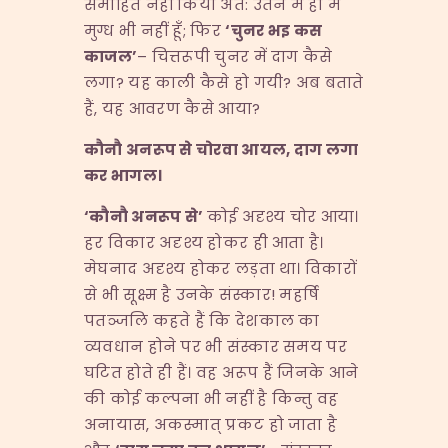
समाहित नहीं किया अत: उतने में ही मैं
मुग्ध भी नहीं हूँ; फिर
‘
चुनर भइ कस
काजल
’
– चित्तरूपी चुनर में दाग कैसे
लगा? यह काली कैसे हो गयी? अब बताते
हैं, यह आवरण कैसे आया?
कौनौ अनरूप से चोरवा आयल
,
दाग लगा
कर भागल।
‘
कौनौ अनरूप से
’
कोई अदृश्य चोर आया।
हर विकार अदृश्य होकर ही आता है।
मेघनाद अदृश्य होकर लड़ता था। विकारों
से भी सूक्ष्म है उनके संस्कार! महर्षि
पतञ्जलि कहते हैं कि देशकाल का
व्यवधान होने पर भी संस्कार समय पर
घटित होते ही हैं। वह अरूप हैं जिनके आने
की कोई कल्पना भी नहीं है किन्तु वह
अनायास, अकस्मात् प्रकट हो जाता है