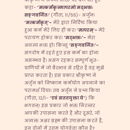
कहा-
‘
मत्कर्मकृन्मत्परमो मद्भक्तः
सङ्गवर्जितः
’
(गीता, 11/55)- अर्जुन!
‘
मत्कर्मकृत्
’-
मेरे द्वारा निर्दिष्ट किया
हुआ कर्म मेरे लिए ही कर।
‘
मत्परम्
’-
मेरे
परायण होकर कर।
‘
मद्भक्तः
’-
मेरा
अनन्य भक्त हो। किन्तु
‘
सङ्गवर्जितः
’-
संगदोष में रहते हुए इस कर्म का होना
असम्भव है। असंग रहकर सम्पूर्ण भूत-
प्राणियों में जो बैरभाव से रहित है वह मुझे
प्राप्त करता है। इस प्रकार श्रीकृष्ण ने
अर्जुन को निष्काम कर्मयोग अपनाने का
परामर्श दिया। तब अर्जुन ने प्रश्न किया
(गीता, 12/1-
‘
एवं सततयुक्ता ये
’
) कि
भगवन्! इस प्रकार जो भक्त निरन्तर
आपकी उपासना करते हैं और दूसरे, जो
अव्यक्त अक्षर ब्रह्म की उपासना करते हैं,
इन दोनों में उत्तम योगवेत्ता कौन है?