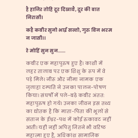
है हाजिर तोहि दूर दिखावै
,
दूर की बात
निरासी।
कहै कबीर सुनो भाई सन्तो
,
गुरु बिन भरम
न जासी।।
रे मोहिं सुन सुन
……
कबीर एक महापुरुष हुए हैं। काशी में
लहर तालाब पर एक शिशु के रूप में वे
पड़े मिले। नीरू और नीमा नामक एक
जुलाहा दम्पति ने उनका पालन-पोषण
किया। संघर्षों में पले-बढ़े कबीर अंतत:
महापुरुष हो गये। उनका जीवन इस तथ्य
का द्योतक है कि माता-पिता की भूलों से
संतान के ईश्वर-पथ में कोई रुकावट नहीं
आती। यही नहीं अपितु जितने भी वरिष्ठ
महात्मा हुए हैं, अधिकांश सामाजिक