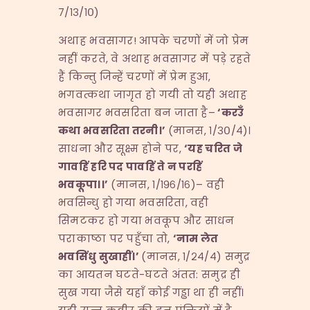
७/१३/१०)
अथाह भवसागर! आपके चरणों में जो प्रेम
नहीं करते, वे अथाह भवसागर में पड़े रहते
हैं किन्तु जिन्हें चरणों में प्रेम हुआ,
भगवत्कथा जागृत हो गयी तो यही अथाह
भवसागर भवसरिता बन जाता है–
‘
करउँ
कथा भवसरिता तरनी।
’
(मानस, १/३०/४)।
साधना और सूक्ष्म होने पर,
‘
यह चरित जे
गावहिं हरि पद पावहिं ते न परहिं
भवकूपा।।
’
(मानस, १/१९६/१६)– वही
भवसिन्धु हो गया भवसरिता, वही
सिमटकर हो गया भवकूप और साधन
पराकाष्ठा पर पहुँचा तो,
‘
नाम लेत
भवसिंधु सुखाहीं।
’
(मानस, १/२४/४) समुद्र
का आयतन घटते-घटते अंतत: समुद्र ही
सुख गया जैसे यहाँ कोई गड्ढा था ही नहीं।