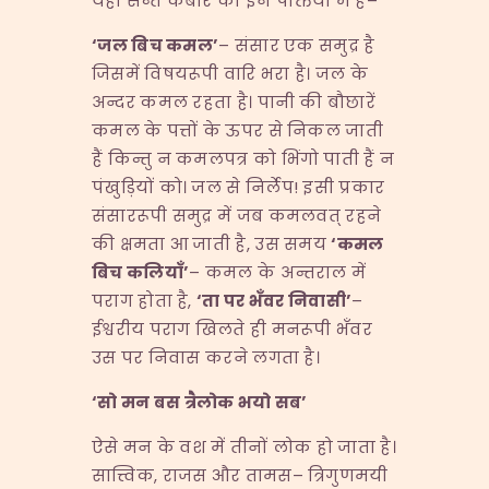
यही सन्त कबीर की इन पंक्तियों में है–
‘
जल बिच कमल
’
– संसार एक समुद्र है
जिसमें विषयरूपी वारि भरा है। जल के
अन्दर कमल रहता है। पानी की बौछारें
कमल के पत्तों के ऊपर से निकल जाती
हैं किन्तु न कमलपत्र को भिंगो पाती हैं न
पंखुड़ियों को। जल से निर्लेप! इसी प्रकार
संसाररूपी समुद्र में जब कमलवत् रहने
की क्षमता आ जाती है, उस समय
‘
कमल
बिच कलियाँ
’
– कमल के अन्तराल में
पराग होता है,
‘
ता पर भँवर निवासी
’
–
ईश्वरीय पराग खिलते ही मनरूपी भँवर
उस पर निवास करने लगता है।
‘
सो मन बस त्रैलोक भयो सब
’
ऐसे मन के वश में तीनों लोक हो जाता है।
सात्त्विक, राजस और तामस– त्रिगुणमयी