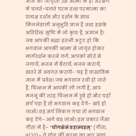
ज्ञान की जागृति! उस आत्मा के ही संरक्षण
में चलते-चलते परम तत्त्व परमात्मा का
प्रत्यक्ष दर्शन और दर्शन के साथ
मिलनेवाली अनुभूति ज्ञान है तथा इसके
अतिरिक्त सृष्टि में जो कुछ है, अज्ञान है।
जब आपकी श्रद्धा इतनी अटूट हो कि
भगवान आपकी आत्मा से जागृत होकर
मार्गदर्शन करने लगें, आपको सोते से
जगायें, भजन में बैठायें, भजन करायें,
खतरे से अवगत करायें– यह है वास्तविक
ज्ञान में प्रवेश। जब भगवान रथी हो जाते
हैं, चिन्तन में आपकी लौ लगी है, आप
मजनू की तरह चिन्तन में डूबे हों और यहाँ
सर्प पड़ा है तो भगवान कह देंगे– खड़े हो
जाओ। वह सर्प निकल गया तो भगवान
कह देंगे– आगे बढ़ जाओ। इस प्रकार जैसा
गीता में है–
‘
योगक्षेमं वहाम्यहम्
’
(गीता,
९/२२)– वे योग की सुरक्षा का भार स्वयं