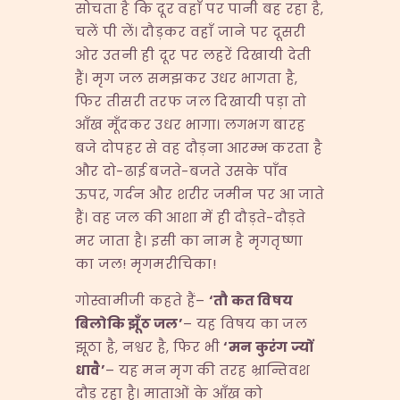
सोचता है कि दूर वहाँ पर पानी बह रहा है,
चलें पी लें। दौड़कर वहाँ जाने पर दूसरी
ओर उतनी ही दूर पर लहरें दिखायी देती
हैं। मृग जल समझकर उधर भागता है,
फिर तीसरी तरफ जल दिखायी पड़ा तो
आँख मूँदकर उधर भागा। लगभग बारह
बजे दोपहर से वह दौड़ना आरम्भ करता है
और दो-ढाई बजते-बजते उसके पाँव
ऊपर, गर्दन और शरीर जमीन पर आ जाते
हैं। वह जल की आशा में ही दौड़ते-दौड़ते
मर जाता है। इसी का नाम है मृगतृष्णा
का जल! मृगमरीचिका!
गोस्वामीजी कहते हैं–
‘
तौ कत विषय
बिलोकि झूँठ जल
’
– यह विषय का जल
झूठा है, नश्वर है, फिर भी
‘
मन कुरंग ज्यों
धावै
’
– यह मन मृग की तरह भ्रान्तिवश
दौड़ रहा है। माताओं के आँख को