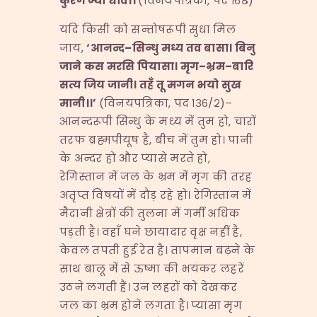
कुरंग ज्यों धावै।।
(विनयपत्रिका, पद १६८)
यदि किसी को सन्तोषरूपी सुधा मिल
जाय,
‘
आनन्द
–
सिन्धु मध्य तव बासा। बिनु
जाने कस मरसि पियासा। मृग
–
भ्रम
–
बारि
सत्य जिय जानी। तहँ तू मगन भयो सुख
मानी।।
’
(विनयपत्रिका, पद १३६/२)–
आनन्दरूपी सिन्धु के मध्य में तुम हो, चारों
तरफ ब्रह्मपीयूष है, बीच में तुम हो। पानी
के अन्दर हो और प्यासे मरते हो,
रेगिस्तान में जल के भ्रम में मृग की तरह
अतृप्त विषयों में दौड़ रहे हो। रेगिस्तान में
मैदानी क्षेत्रों की तुलना में गर्मी अधिक
पड़ती है। वहाँ घने छायादार वृक्ष नहीं है,
केवल तपती हुई रेत है। तापमान बढ़ने के
साथ बालू में से ऊष्मा की भयंकर लहरें
उठने लगती हैं। उन लहरों को देखकर
जल का भ्रम होने लगता है। प्यासा मृग