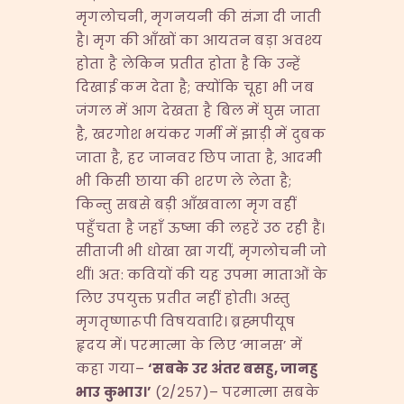
मृगलोचनी, मृगनयनी की संज्ञा दी जाती
है। मृग की आँखों का आयतन बड़ा अवश्य
होता है लेकिन प्रतीत होता है कि उन्हें
दिखाई कम देता है; क्योंकि चूहा भी जब
जंगल में आग देखता है बिल में घुस जाता
है, खरगोश भयंकर गर्मी में झाड़ी में दुबक
जाता है, हर जानवर छिप जाता है, आदमी
भी किसी छाया की शरण ले लेता है;
किन्तु सबसे बड़ी आँखवाला मृग वहीं
पहुँचता है जहाँ ऊष्मा की लहरें उठ रही हैं।
सीताजी भी धोखा खा गयीं, मृगलोचनी जो
थीं। अत: कवियों की यह उपमा माताओं के
लिए उपयुक्त प्रतीत नहीं होती। अस्तु
मृगतृष्णारूपी विषयवारि। ब्रह्मपीयूष
हृदय में। परमात्मा के लिए ‘मानस’ में
कहा गया–
‘
सबके उर अंतर बसहु
,
जानहु
भाउ कुभाउ।
’
(२/२५७)– परमात्मा सबके