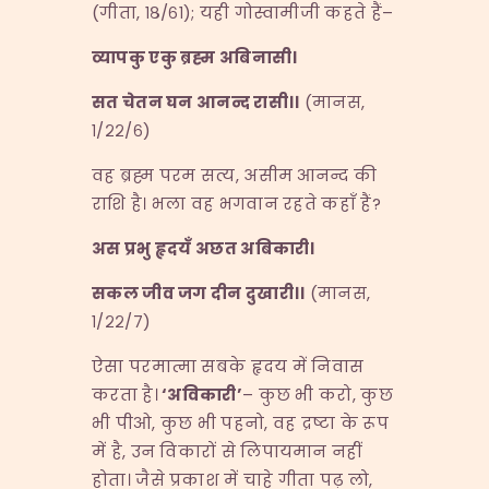
(गीता, १८/६१); यही गोस्वामीजी कहते हैं–
व्यापकु एकु ब्रह्म अबिनासी।
सत चेतन घन आनन्द रासी।।
(मानस,
१/२२/६)
वह ब्रह्म परम सत्य, असीम आनन्द की
राशि है। भला वह भगवान रहते कहाँ हैं?
अस प्रभु हृदयँ अछत अबिकारी।
सकल जीव जग दीन दुखारी।।
(मानस,
१/२२/७)
ऐसा परमात्मा सबके हृदय में निवास
करता है।
‘
अविकारी
’
– कुछ भी करो, कुछ
भी पीओ, कुछ भी पहनो, वह द्रष्टा के रूप
में है, उन विकारों से लिपायमान नहीं
होता। जैसे प्रकाश में चाहे गीता पढ़ लो,