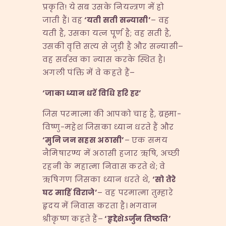
प्रकृति! ये सब उसके नियन्त्रण में हो
जाती हैं। वह
‘
यती सती सन्यासी
’
– वह
यती है, उसका यत्न पूर्ण है; वह सती है,
उसकी वृत्ति सत्य से जुड़ी है और सन्यासी–
वह सर्वस्व का न्यास करके स्थित है।
अगली पंक्ति में वे कहते हैं–
‘
जाका ध्यान धरें विधि हरि हर
’
जिस परमात्मा की आपको चाह है, ब्रह्मा-
विष्णु-महेश जिसका ध्यान धरते हैं और
‘
मुनि जन सहस अठासी
’
– एक समय
नैमिषारण्य में अठासी हजार ऋषि, अच्छी
रहनी के महात्मा निवास करते थे; वे
ऋषिगण जिसका ध्यान धरते थे,
‘
सो तेरे
घट माहिं विराजे
’
– वह परमात्मा तुम्हारे
हृदय में निवास करता है। भगवान
श्रीकृष्ण कहते हैं–
‘
हृद्देशेऽर्जुन तिष्ठति
’