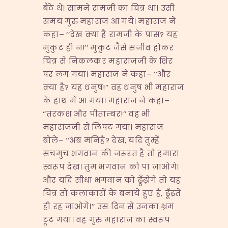
बैठे थे। सामने रामजी का चित्र था। उसी
समय गुरु महाराज आ गये। महाराज ने
कहा– ‘‘देख क्या है रामजी के पास? यह
मुकुट ही न!’’ मुकुट जैसे सजीव होकर
चित्र से निकलकर महाराजजी के शिर
पर लग गया। महाराज ने कहा– ‘‘और
क्या है? यह धनुष!’’ वह धनुष भी महाराज
के हाथ में आ गया। महाराज ने कहा–
‘‘तरकश और पीताम्बर!’’ वह भी
महाराजजी से लिपट गया। महाराज
बोले– ‘‘अब मनिहै? देख, यदि तुम्हें
सचमुच भगवान की जरूरत है तो हमारा
स्वरूप देख। तुम भगवान को पा जाओगे।
और यदि सीधा भगवान को ढूँढ़ोगे तो यह
चित्र तो कलाकारों के बनाये हुए हैं, ढूँढ़ते
ही रह जाओगे।’’ उस दिन से उनका भ्रम
टूट गया। वह गुरु महाराज का स्वरूप