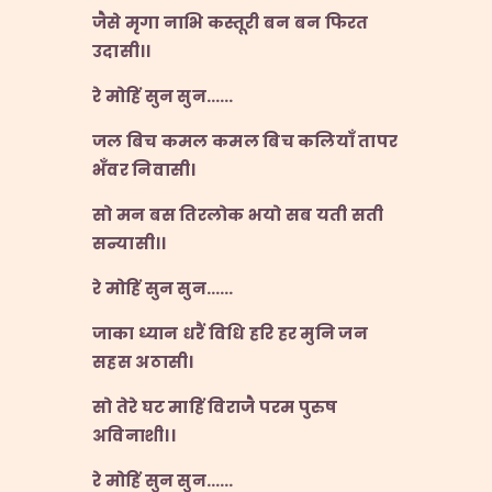
जैसे मृगा नाभि कस्तूरी बन बन फिरत
उदासी।।
रे मोहिं सुन सुन
……
जल बिच कमल कमल बिच कलियाँ तापर
भँवर निवासी।
सो मन बस तिरलोक भयो सब यती सती
सन्यासी।।
रे मोहिं सुन सुन
……
जाका ध्यान धरैं विधि हरि हर मुनि जन
सहस अठासी।
सो तेरे घट माहिं विराजै परम पुरुष
अविनाशी।।
रे मोहिं सुन सुन
……