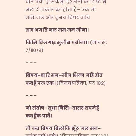
बात क्या हो सकती है? संतों की दृष्टि में
जल दो प्रकार का होता है– एक तो
भक्तिजल और दूसरा विषयवारि।
राम भगति जल मम मन मीना।
किमि बिलगाइ मुनीस प्रबीना।।
(मानस,
७/११०/९)
– – –
बिषय
–
बारि मन
–
मीन भिन्न नहिं होत
कबहुँ पल एक।
(विनयपत्रिका, पद १०२)
– – –
जो संतोष
–
सुधा निसि
–
बासर सपनेहुँ
कबहुँक पावै।
तौ कत बिषय बिलोकि झूँठ जल मन
–