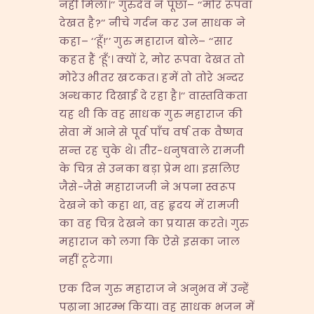
नहीं मिला।’’ गुरुदेव ने पूछा– ‘‘मोर रूपवा
देखत है?’’ नीचे गर्दन कर उन साधक ने
कहा– ‘‘हूँ!’’ गुरु महाराज बोले– ‘‘सार
कहत हैं ‘हूँ’। क्यों रे, मोर रूपवा देखत तो
मोरेउ भीतर खटकत। हमें तो तोरे अन्दर
अन्धकार दिखाई दे रहा है।’’ वास्तविकता
यह थी कि वह साधक गुरु महाराज की
सेवा में आने से पूर्व पाँच वर्ष तक वैष्णव
सन्त रह चुके थे। तीर-धनुषवाले रामजी
के चित्र से उनका बड़ा प्रेम था। इसलिए
जैसे-जैसे महाराजजी ने अपना स्वरूप
देखने को कहा था, वह हृदय में रामजी
का वह चित्र देखने का प्रयास करते। गुरु
महाराज को लगा कि ऐसे इसका जाल
नहीं टूटेगा।
एक दिन गुरु महाराज ने अनुभव में उन्हें
पढ़ाना आरम्भ किया। वह साधक भजन में