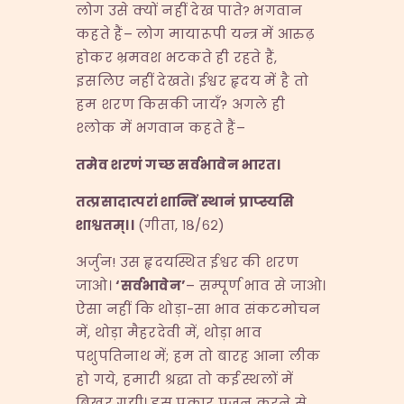
लोग उसे क्यों नहीं देख पाते? भगवान
कहते हैं– लोग मायारूपी यन्त्र में आरुढ़
होकर भ्रमवश भटकते ही रहते हैं,
इसलिए नहीं देखते। ईश्वर हृदय में है तो
हम शरण किसकी जायँ? अगले ही
श्लोक में भगवान कहते हैं–
तमेव शरणं गच्छ सर्वभावेन भारत।
तत्प्रसादात्परां शान्तिं स्थानं प्राप्स्यसि
शाश्वतम्।।
(गीता, १८/६२)
अर्जुन! उस हृदयस्थित ईश्वर की शरण
जाओ।
‘
सर्वभावेन
’
– सम्पूर्ण भाव से जाओ।
ऐसा नहीं कि थोड़ा-सा भाव संकटमोचन
में, थोड़ा मैहरदेवी में, थोड़ा भाव
पशुपतिनाथ में; हम तो बारह आना लीक
हो गये, हमारी श्रद्धा तो कई स्थलों में
बिखर गयी। इस प्रकार पूजन करने से