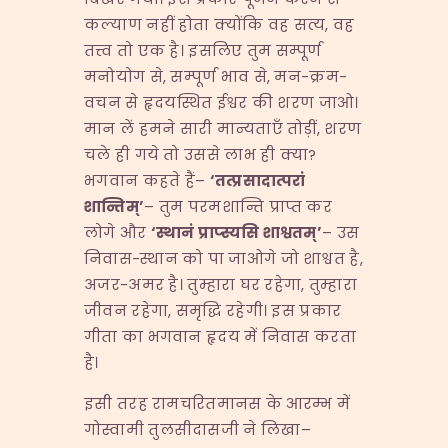
कल्याण नहीं होता क्योंकि वह सत्य, वह
तत्त्व तो एक है। इसलिए तुम सम्पूर्ण
मनोयोग से, सम्पूर्ण भाव से, मन-क्रम-
वचन से हृदयस्थित ईश्वर की शरण जाओ।
मान लें हमने सारी मान्यताएँ तोड़ीं, शरण
चले ही गये तो उससे लाभ ही क्या?
भगवान कहते हैं–
‘
तत्प्रसादात्परां
शान्तिम्
’
– तुम परमशान्ति प्राप्त कर
लोगे और
‘
स्थानं प्राप्स्यसि शाश्वतम्
’
– उस
निवास-स्थान को पा जाओगे जो शाश्वत है,
अजर-अमर है। तुम्हारा घर रहेगा, तुम्हारा
जीवन रहेगा, समृद्धि रहेगी। इस प्रकार
गीता का भगवान हृदय में निवास करता
है।
इसी तरह रामचरितमानस के आरम्भ में
गोस्वामी तुलसीदासजी ने लिखा–