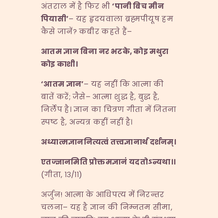
अंतराल में है फिर भी
‘
पानी बिच मीन
पियासी
’
– यह हृदयवाला ब्रह्मपीयूष हम
कैसे जानें? कबीर कहते हैं–
आतम ज्ञान बिना नर भटके
,
कोइ मथुरा
कोइ काशी।
‘
आतम ज्ञान
’
– यह नहीं कि आत्मा की
बातें करें; जैसे– आत्मा शुद्ध है, बुद्ध है,
निर्लेप है। ज्ञान का चित्रण गीता में जितना
स्पष्ट है, अन्यत्र कहीं नहीं है।
अध्यात्मज्ञाननित्यत्वं तत्त्वज्ञानार्थ दर्शनम्।
एतज्ज्ञानमिति प्रोक्तमज्ञानं यदतोऽन्यथा।।
(गीता, १३/११)
अर्जुन! आत्मा के आधिपत्य में निरन्तर
चलना– यह है ज्ञान की निम्नतम सीमा,