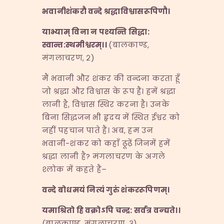
भवानीशंकरौ वन्दे श्रद्धाविश्वासरूपिणौ।
याभ्याम् विना न पश्यन्ति सिद्धा
:
स्वान्त
:
स्थमीश्वरम्।।
(बालकाण्ड,
मंगलाचरण, २)
मैं भवानी और शंकर की वन्दना करता हूँ
जो श्रद्धा और विश्वास के रूप हैं। हमें श्रद्धा
लानी है, विश्वास स्थिर करना है। उनके
बिना सिद्धजन भी हृदय में स्थित ईश्वर को
नहीं पहचान पाते हैं। अब, हम उन
भवानी-शंकर को कहाँ ढूढ़ें जिनमें हमें
श्रद्धा लानी है? मंगलाचरण के अगले
श्लोक में कहते हैं–
वन्दे बोधमयं नित्यं गुरुं शंकररूपिणम्।
यमाश्रितो हि वक्रोऽपि चन्द्र
:
सर्वत्र वन्द्यते।।
(बालकाण्ड, मंगलाचरण, ३)