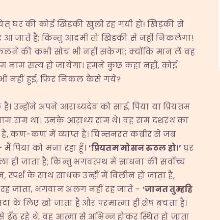
दाचित् घर की कोई खिड़की खुली रह गयी हो! खिड़की से
छर आ जाते हैं; किन्तु आदमी तो खिड़की से नहीं निकलेगा!
िकलने की कभी सोच भी नहीं सकेगा; क्योंकि मान लें वह
 राम नाम सत्य हो जायेगा। हमने कुछ कहा नहीं, कोई
 भी नहीं हुई, फिर निकल कैसे गये?
। उन्होंने अपने आराध्यदेव को साईं, पिया या प्रियतम
म राम था। उनके आराध्य राम थे। वह राम दशरथ का
 है, कण-कण में व्याप्त है। चिन्तनरत कबीर से जब
 मैं पिया को मना रहा हूँ।
‘
प्रियतम मोसन रुठल हो।
’
घर
ा ही जाता है; किन्तु भगवत्पथ में साधना की सर्वोच्च
 स्पर्श के साथ साधक उन्हीं में विलीन हो जाता है,
रह जाता, भगवान अलग नहीं रह जाते –
‘
जानत तुम्हहि
ा के लिए खो जाता है और परमात्मा ही शेष बचता है।
से ढू़ँढ रहे थे, वह आत्मा से अभिन्न होकर स्थित हो जाता