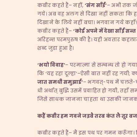
कबीर कहते हैं– नहीं,
‘
संग साँईं
’
– अभी तक जो 
गये। अब वह अलग से दिखा नहीं सकता कि हम
दिखाने के लिये नहीं बचा। भगवान गये कहाँ?
कबीर कहते हैं–
‘
कोई अपने में देखा साँईं सन्
अरिहन्त परमपुरुष की है। यही अवतार कहलाते 
शब्द जुडा हुआ है।
‘
भयो विवाह
’
– परमात्मा से सम्बन्ध तो हो गया
कि ‘यह रहा दूल्हा’–ऐसी बात नहीं रह गयी; क
जात समधी समुझाई
’
– भगवत्-पथ में चलते-च
धी अर्थात् बुद्धि उसमें प्रवाहित हो गयी, तह
जिसे साधक जानना चाहता था उसकी जानका
कहैं कबीर हम गवने जइबै तरब कंत लै तूर बज
कबीर कहते हैं– मैं इस पथ पर गमन करूँग