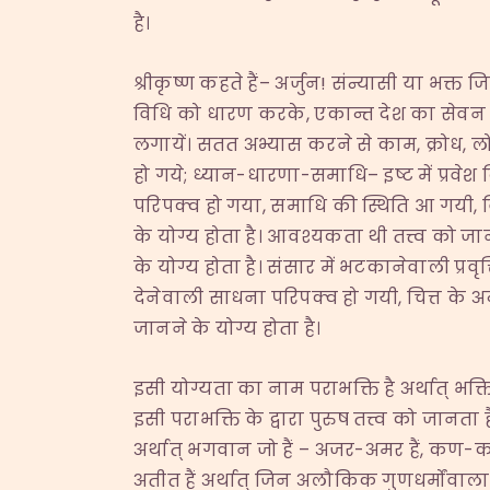
है।
श्रीकृष्ण कहते हैं– अर्जुन! संन्यासी या भक्त ज
विधि को धारण करके, एकान्त देश का सेवन करते
लगायें। सतत अभ्यास करने से काम, क्रोध, लोभ
हो गये; ध्यान-धारणा-समाधि– इष्ट में प्रवे
परिपक्व हो गया, समाधि की स्थिति आ गयी, व
के योग्य होता है। आवश्यकता थी तत्त्व को जान
के योग्य होता है। संसार में भटकानेवाली प्र
देनेवाली साधना परिपक्व हो गयी, चित्त के अन
जानने के योग्य होता है।
इसी योग्यता का नाम पराभक्ति है अर्थात् भक्ति
इसी पराभक्ति के द्वारा पुरुष तत्त्व को जानता 
अर्थात् भगवान जो हैं – अजर-अमर हैं, कण-कण में 
अतीत हैं अर्थात् जिन अलौकिक गुणधर्मोंवाला म