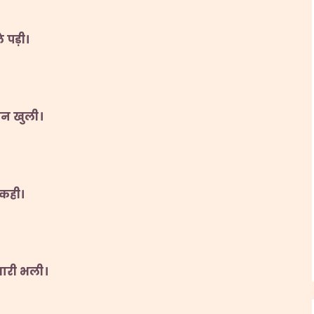
 पड़ी।
ौन खुली।
 कही।
ुमारी भली।