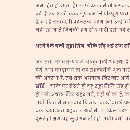
समाहित हो जाता है। प्राप्तिकाल में तो भगवान 
को ही उन अलौकिक गुणधर्मों से परिपूर्ण पाता
हैं, वह हैं तत्त्वदर्शी। परमतत्त्व परमात्मा उन्ह
नहीं रह जाते जिनकी हम शोध करें। इसी को स
अरघे देले चली सुहासिन
,
चौके राँड़ भई संग साँ
जब तक भगवत्-पथ में अधकुचली अवस्था है तब 
देंगे; आप घबड़ायेंगे तो वह सहलायेंगे, भूल कर
की अवस्था है, तब तक भगवान निरन्तर आगे-पीछे 
साँईं
’
– चौके पर बैठते ही वह सुहासिनि राँड़ हो
हो गये, अचल स्थिर ठहर गये, वही चौका है, कबी
गयी, चित्त में बार-बार चिन्तन करनेवाली प्रशक
कर दिया, अब अहंकार आये भी तो किस पर? इस प
दूसरे ही क्षण वह सुहागन राँड़ हो गयी। क्यों,