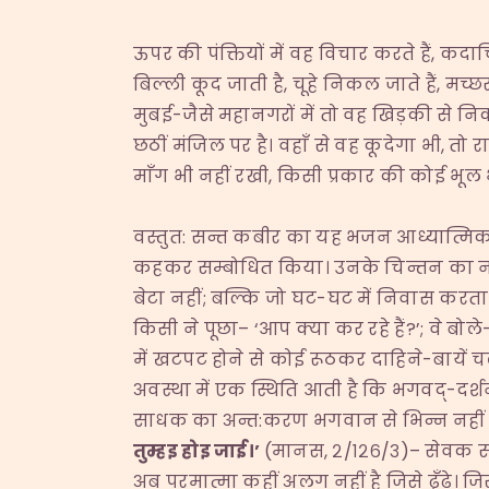
ऊपर की पंक्तियों में वह विचार करते हैं, क
बिल्ली कूद जाती है, चूहे निकल जाते हैं, मच्
मुबई-जैसे महानगरों में तो वह खिड़की से न
छठीं मंजिल पर है। वहाँ से वह कूदेगा भी, तो
माँग भी नहीं रखी, किसी प्रकार की कोई भूल
वस्तुत: सन्त कबीर का यह भजन आध्यात्मिक है
कहकर सम्बोधित किया। उनके चिन्तन का ना
बेटा नहीं; बल्कि जो घट-घट में निवास करता
किसी ने पूछा– ‘आप क्या कर रहे हैं?’; वे बोले–
में खटपट होने से कोई रूठकर दाहिने-बायें चल
अवस्था में एक स्थिति आती है कि भगवद्-दर्शन,
साधक का अन्त:करण भगवान से भिन्न नहीं 
तुम्हइ होइ जाई।
’
(मानस, २/१२६/३)– सेवक सद
अब परमात्मा कहीं अलग नहीं है जिसे ढू़ँढे। जि