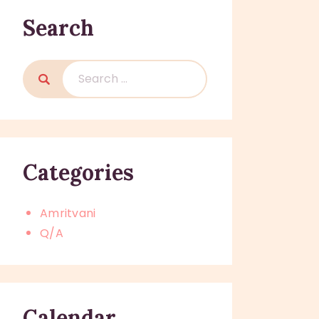
Search
Search
for:
Categories
Amritvani
Q/A
Calendar