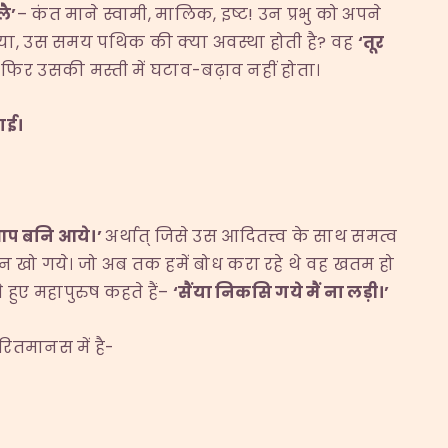
लै
’
– कंत माने स्वामी, मालिक, इष्ट! उन प्रभु को अपने
िया, उस समय पथिक की क्या अवस्था होती है? वह
‘
तूर
। फिर उसकी मस्ती में घटाव-बढ़ाव नहीं होता।
ाई।
 आप बनि आये।
’
अर्थात् जिसे उस आदितत्त्व के साथ समत्व
वान खो गये। जो अब तक हमें बोध करा रहे थे वह खतम हो
 हुए महापुरुष कहते हैं–
‘
सैंया निकसि गये मैं ना लड़ी।
’
रितमानस में है-