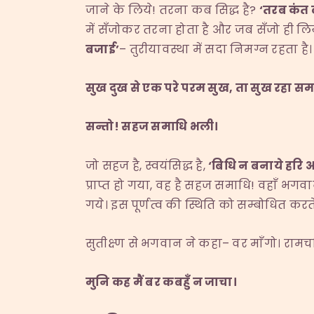
जाने के लिये! तरना कब सिद्ध है?
‘
तरब कंत 
में सँजोकर तरना होता है और जब सँजो ही ल
बजाई
’
– तुरीयावस्था में सदा निमग्न रहता है
सुख दुख से एक परे परम सुख
,
ता सुख रहा सम
सन्तो
!
सहज समाधि भली।
जो सहज है, स्वयंसिद्ध है,
‘
बिधि न बनाये हरि
प्राप्त हो गया, वह है सहज समाधि! वहाँ भग
गये। इस पूर्णत्व की स्थिति को सम्बोधित करते
सुतीक्ष्ण से भगवान ने कहा– वर माँगो। रामच
मुनि कह मैं बर कबहुँ न जाचा।