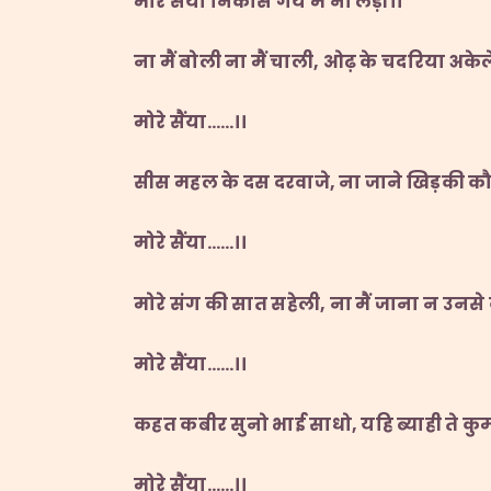
मोरे सैंया निकसि गये मैं ना लड़ी।।
ना मैं बोली ना मैं चाली
,
ओढ़ के चदरिया अकेले
मोरे सैंया
……
।।
सीस महल के दस दरवाजे
,
ना जाने खिड़की क
मोरे सैंया
……
।।
मोरे संग की सात सहेली
,
ना मैं जाना न उनसे
मोरे सैंया
……
।।
कहत कबीर सुनो भाई साधो
,
यहि ब्याही ते क
मोरे सैंया
……
।।