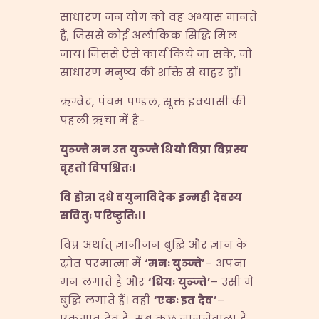
साधारण जन योग को वह अभ्यास मानते
हैं, जिससे कोई अलौकिक सिद्धि मिल
जाय। जिससे ऐसे कार्य किये जा सकें, जो
साधारण मनुष्य की शक्ति से बाहर हों।
ऋग्वेद, पंचम पण्डल, सूक्त इक्यासी की
पहली ऋचा में है-
युञ्ज्ते मन उत युञ्ज्ते धियो विप्रा विप्रस्य
वृहतो विपश्चितः।
वि होत्रा दधे वयुनाविदेक इन्मही देवस्य
सवितुः परिष्टुतिः।।
विप्र अर्थात् ज्ञानीजन बुद्धि और ज्ञान के
स्रोत परमात्मा में
‘
मनः युञ्ज्ते
’
– अपना
मन लगाते हैं और
‘
धियः युञ्ज्ते
’
– उसी में
बुद्धि लगाते हैं। वही
‘
एकः इत देव
’
–
एकमात्र देव है, सब कुछ जाननेवाला है,