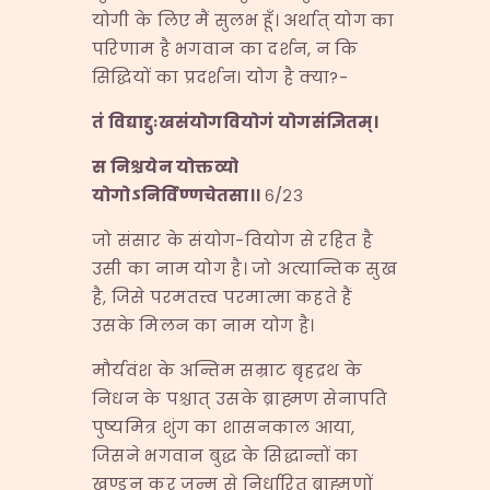
योगी के लिए मैं सुलभ हूँ। अर्थात् योग का
परिणाम है भगवान का दर्शन, न कि
सिद्धियों का प्रदर्शन। योग है क्या?-
तं विद्याद्दुःखसंयोगवियोगं योगसंज्ञितम्।
स निश्चयेन योक्तव्यो
योगोऽनिर्विण्णचेतसा।।
६/२३
जो संसार के संयोग-वियोग से रहित है
उसी का नाम योग है। जो अत्यान्तिक सुख
है, जिसे परमतत्त्व परमात्मा कहते हैं
उसके मिलन का नाम योग है।
मौर्यवंश के अन्तिम सम्राट बृहद्रथ के
निधन के पश्चात् उसके ब्राह्मण सेनापति
पुष्यमित्र शुंग का शासनकाल आया,
जिसने भगवान बुद्ध के सिद्धान्तों का
खण्डन कर जन्म से निर्धारित ब्राह्मणों