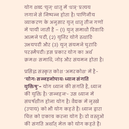
योग शब्द ‘युज्’ धातु में ‘धञ्’ प्रत्यय
लगाने से निष्पन्न होता है। पाणिनीय
व्याकरण के अनुसार युज् धातु तीन गणों
में पायी जाती हैं – (१) युज् समाधौ दिवादिः
आत्मने पदी, (२) युजिर योगे रुधादिः
उभयपदी और (३) युज् संयमने चुरादिः
परस्मैपदी। इस प्रकार योग का अर्थ
क्रमशः समाधि, जोड़ और संयमन होता है।
प्रसिद्ध संस्कृत कोश ‘अमरकोश’ में है-
‘
योगः सन्नहनोपायः ध्यान संगति
युक्तिषु
’-
योग ध्यान की संगति है, ध्यान
की युक्ति है। ‘सन्नहन’- उस ध्यान में
संघर्षशील होना योग है। वैद्यक में नुस्खे
(उपाय) को भी योग कहते हैं। ध्यान द्वारा
चित्त को एकाग्र करना योग है। दो वस्तुओं
की संगति अर्थात् मेल को योग कहते हैं।