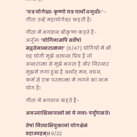
‘
यत्र योगेश्वरः कृष्णो यत्र पार्थो धनुर्धरः
’
–
गीता उन्हें महायोगेश्वर कहती है।
गीता में भगवान श्रीकृष्ण कहते हैं-
अर्जुन!
‘
योगिनामपि सर्वेषां
मद्गतेनान्तरात्मना
’
(६/४७) योगियों में भी
वह योगी मुझे अत्यन्त प्रिय है जो
अन्तरात्मा से मुझे भजता है और निरन्तर
मुझमें लगा हुआ है अर्थात् मन, वचन,
कर्म से एक परमात्मा में लगने का नाम
योग है।
गीता में भगवान कहते हैं-
अनन्याश्चिन्तयन्तो मां ये जनाः पर्युपासते।
तेषां नित्याभियुक्तानां योगक्षेमं
वहाम्यहम्।।
९/२२