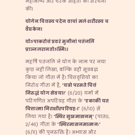
महाभाष्य और चरक संहिता की संरचना
की।
योगेन चित्तस्य पदेन वाचां मलं शरीरस्य च
वैद्यकेन।
योऽपाकरोत्तं प्रवरं मुनीनां पतंजलिं
प्राञ्जलरानतोऽस्मि।।
महर्षि पतंजलि ने योग के नाम पर नया
कुछ नहीं लिखा, बल्कि वही सूत्रबद्ध
किया जो गीता में है। चित्तवृत्तियों का
निरोध गीता में है,
‘
यत्रो परमते चित्तं
निरुद्धं योग सेवया।
’
(६/२०) यमों में
परिगणित अपरिग्रह गीता के
‘
एकाकी यत
चित्तात्मा निराशीरपरिग्रहः।
’
(६/१०) से
लिया गया है।
‘
स्थिर सुखमासनम्
’
(पातं०,
२/४६) गीता के
‘
स्थिरमासनमात्मनः
’
(६/११) की पुनरुक्ति है। अभ्यास और