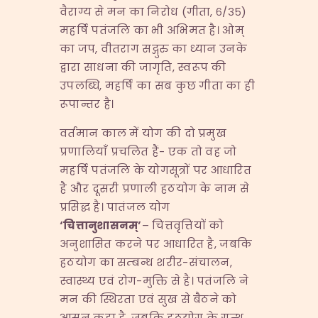
वैराग्य से मन का निरोध (गीता, ६/३५)
महर्षि पतंजलि का भी अभिमत है। ओम्
का जप, वीतराग सद्गुरु का ध्यान उनके
द्वारा साधना की जागृति, स्वरूप की
उपलब्धि, महर्षि का सब कुछ गीता का ही
रूपान्तर है।
वर्तमान काल में योग की दो प्रमुख
प्रणालियाँ प्रचलित हैं- एक तो वह जो
महर्षि पतंजलि के योगसूत्रों पर आधारित
है और दूसरी प्रणाली हठयोग के नाम से
प्रसिद्ध है। पातंजल योग
‘
चित्तानुशासनम्
’
– चित्तवृत्तियों को
अनुशासित करने पर आधारित है, जबकि
हठयोग का सम्बन्ध शरीर-संचालन,
स्वास्थ्य एवं रोग-मुक्ति से है। पतंजलि ने
मन की स्थिरता एवं सुख से बैठने को
आसन कहा है, जबकि हठयोग के ग्रन्थ