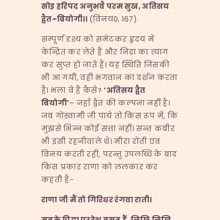
सोइ हरिपद अनुभवै परम सुख
,
अतिसय
द्वैत
–
बियोगी।।
(विनय0, 167)
सम्पूर्ण दृश्य को समेटकर हृदय में
केन्द्रित कर लेते हैं और निद्रा का त्याग
कर सुप्त हो जाते हैं। यह स्थिति जिसकी
भी आ गयी, वही भगवान का दर्शन करता
है। भला वे हैं कैसे?
‘
अतिसय द्वैत
बियोगी
’
– जहाँ द्वैत की कल्पना नहीं है।
जब गोस्वामी जी पाये तो किस रूप में, कि
मुझसे भिन्न कोई सत्ता नहीं। सन्त कबीर
भी इसी रहनीवाले थे। मीरा रोती एवं
विनय करती रही, परन्तु उपलब्धि के बाद
किस प्रकार राणा को ललकार कर
कहती है-
राणा जी मैं तो गिरिधर रंगवा राती।
सबके पिया परदेश बसत हैं
,
लिखि लिखि