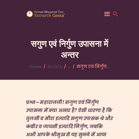
सगुण एवं निर्गुण उपासना में
अन्तर
HOME
ABOUT YATHARTH
Home
All Q/A
...
सगुण एवं निर्गुण...
GEETA
BOOKS & PUBLICATION
CONTACT US
प्रश्न
–
महाराजजी
!
सगुण एवं निर्गुण
उपासना में क्या अन्तर है
?
ऐसी धारणा है कि
तुलसी व मीरा इत्यादि सगुण उपासक थे और
कबीर व जायसी इत्यादि निर्गुण
,
जबकि
अभी आपके श्रीमुख से यह सुनने में आया