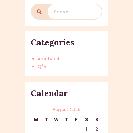
Search
for:
Categories
Amritvani
Q/A
Calendar
August 2026
M
T
W
T
F
S
S
1
2