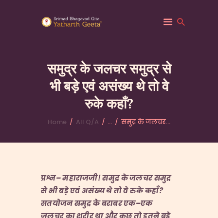
समुद्र के जलचर समुद्र से
भी बड़े एवं असंख्य थे तो वे
HOME
रुके कहाँ?
ABOUT YATHARTH
GEETA
Home
All Q/A
...
समुद्र के जलचर...
BOOKS & PUBLICATION
CONTACT US
प्रश्न
–
महाराजजी
!
समुद्र के जलचर समुद्र
से भी बड़े एवं असंख्य थे तो वे रुके कहाँ
?
सतयोजन समुद्र के बराबर एक
–
एक
जलचर का शरीर था और कुछ तो इतने बड़े