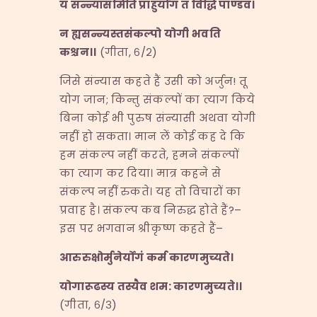
यं सन्न्यासमिति प्राहुर्योगं तं विद्धि पाण्डव।
न ह्यसन्न्यस्तसंकल्पो योगी भवति
कश्चन।।
(गीता, ६/२)
जिसे संन्यास कहते हैं उसी को अर्जुन! तू
योग जान; किन्तु संकल्पों का त्याग किये
बिना कोई भी पुरुष संन्यासी अथवा योगी
नहीं हो सकता। मान लें कोई कह दे कि
हम संकल्प नहीं करते, हमने संकल्पों
का त्याग कर दिया। मात्र कहने से
संकल्प नहीं रुकते। यह तो विचारों का
प्रवाह है। संकल्प कब निरुद्ध होते हैं?–
इस पर भगवान श्रीकृष्ण कहते हैं–
आरुरुक्षोर्मुनेर्योगं कर्म कारणमुच्यते।
योगारूढस्य तस्यैव शम
:
कारणमुच्यते।।
(गीता, ६/३)