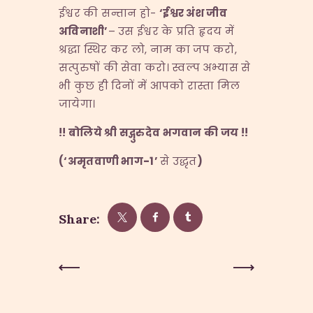
ईश्वर की सन्तान हो-
‘
ईश्वर अंश जीव
अविनाशी
’
– उस ईश्वर के प्रति हृदय में
श्रद्धा स्थिर कर लो, नाम का जप करो,
सत्पुरुषों की सेवा करो। स्वल्प अभ्यास से
भी कुछ ही दिनों में आपको रास्ता मिल
जायेगा।
!!
बोलिये श्री सद्गुरुदेव भगवान की जय
!!
(
‘
अमृतवाणी भाग-1
’
से उद्धृत
)
Share:
Post
Previous
Next Post
Post
navigation