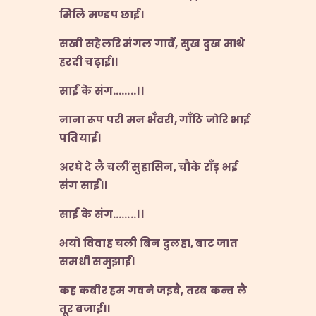
मिलि मण्डप छाई।
सखी सहेलरि मंगल गावें
,
सुख दुख माथे
हरदी चढ़ाई।।
साईं के संग
……..
।।
नाना रूप परी मन भँवरी
,
गाँठि जोरि भाई
पतियाई।
अरघे दे लै चलीं सुहासिन
,
चौके राँड़ भई
संग साईं।।
साईं के संग
……..
।।
भयो विवाह चली बिन दुलहा
,
बाट जात
समधी समुझाई।
कह कबीर हम गवने जइबै
,
तरब कन्त लै
तूर बजाई।।