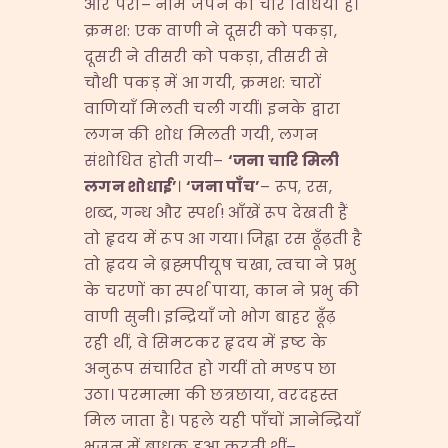
और परा– नाम जपने की चार विधियाँ हैं।
क्रमश: एक वाणी ने दूसरी को पकड़ा,
दूसरी ने तीसरी को पकड़ा, तीसरी से
चौथी पकड़ में आ गयी, क्रमश: चारों
वाणियाँ मिलती चली गयीं। इनके द्वारा
लगन की शोध मिलती गयी, लगन
संशोधित होती गयी–
‘
जना चारि मिली
लगन शोधाई
’
।
‘
जना पाँच
’
– रूप, रस,
शब्द, गन्ध और स्पर्श! आँखें रूप देखती हैं
तो हृदय में रूप आ गया। जिह्वा रस ढूँढ़ती है
तो हृदय ने ब्रह्मपीयूष चखा, त्वचा ने प्रभु
के चरणों का स्पर्श पाया, कान ने प्रभु की
वाणी सुनी। इन्द्रियाँ जो भोग बाहर ढूँढ़
रही थीं, वे सिमटकर हृदय में इष्ट के
अनुरूप संचारित हो गयीं तो मण्डप छा
उठा। परमात्मा की छत्रछाया, वरदहस्त
मिल जाता है। पहले यही पाँचों ज्ञानेन्द्रियाँ
भजन में बाधक हुआ करती थीं–