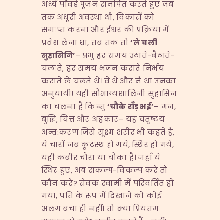
अर्ध्य पाँवड़े पूजन समर्पित करते हुए जब
तक अधूरी अवस्था थी, विकारों को
समाप्त करना और ईश्वर की प्रक्रिया में
प्रवेश लेना था, तब तक तो
‘
ले चली
सुहासिनि
’
– प्रभु हर समय उठाते-बैठाते-
चलाते, हर समय भजन कराते निर्भय
कराते ले चलते थे। वे थे और मैं था उनका
अनुयायी! यही सौभाग्यशालिनी सुहासिन
का चलना है किन्तु
‘
चौके राँड़ भई
’
– मन,
बुद्धि, चित्त और अहंकार– यह चतुष्टय
अन्त:करण जिसे सूक्ष्म शरीर भी कहते हैं,
ये चारों जब कूटस्थ हो गये, स्थिर हो गये,
यही कबीर चौरा या चौका है। जहाँ ये
स्थिर हुए, अब संकल्प-विकल्प करे तो
कौन करे? सेवक स्वामी में परिवर्तित हो
गया, पति के रूप में दिखाने को कोई
अलग बचा ही नहीं। तो क्या प्रियतम