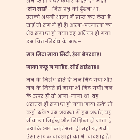
समाप्त हो गये? कबीर कहते हैं– नहीं!
‘
संग साईं
’
– जिस प्रभु को ढूँढ़ना था,
उसको अपनी आत्मा में प्राप्त कर लेता है,
साईं तो संग में ही है। आत्मा-परमात्मा का
भेद समाप्त हो गया। वह अभिन्न हो गया।
इस चित्त-निरोध के साथ–
मन मिटा माया मिटी
,
हंसा बेपरवाह।
जाका कछू न चाहिए
,
सोई शाहंशाह।।
मन के निरोध होते ही मन मिट गया और
मन के मिटते ही माया भी मिट गयी। मन
के ऊपर ही तो आना-जाना था। वह
धरातल ही समाप्त हो गया। माया रुके तो
कहाँ रुके? उस अवस्था में हंस अर्थात् यह
जीवात्मा निर्द्वन्द्व और निश्चिन्त हो जाता है
क्योंकि आगे कोई सत्ता ही नहीं रह गयी।
ऐसा साधक बादशाहों का भी बादशाह है।