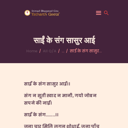
साईं के संग सासुर आई
Home
All Q/A
...
साईं के संग सासुर...
HOME
ABOUT YATHARTH
GEETA
BOOKS & PUBLICATION
साईं के संग सासुर आई।।
CONTACT US
संग न सूती स्वाद न मानी
,
गयो जोबन
सपने की नाईं।
साईं के संग
……..
।।
जना चार मिलि लगन शोधाई
,
जना पाँच