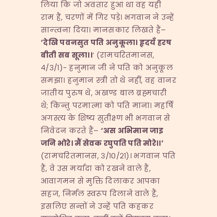
लिया कि जो अवतार हुआ था वह यही
राम हैं, चरणों में गिर पड़े। भगवान ने उन्हें
सान्त्वना दिया। मानसकार लिखते हैं–
‘
देखि पवनसुत पति अनुकूला। हृदयँ हरष
बीती सब सूला।।
’ (रामचरितमानस,
४/३/१)- हनुमान जी ने पति को अनुकूल
समझा। हनुमान स्त्री तो थे नहीं, वह वानर
जातीय पुरुष थे, अखण्ड बाल ब्रह्मचारी
थे; किन्तु परमात्मा को पति माना। महर्षि
अगस्त्य के शिष्य सुतीक्ष्ण भी भगवान से
निवेदन करते हैं–
‘
अस अभिमान जाइ
जनि भोरे। मैं सेवक रघुपति पति मोरे।।
’
(रामचरितमानस, ३/१०/२१)। भगवान पति
हैं, वे उस मर्यादा को रखने वाले हैं,
आवागमन से मुक्ति दिलाकर आपका
सहज, निर्मल स्वरूप दिलाने वाले हैं,
इसलिए सन्तों ने उन्हें पति कहकर