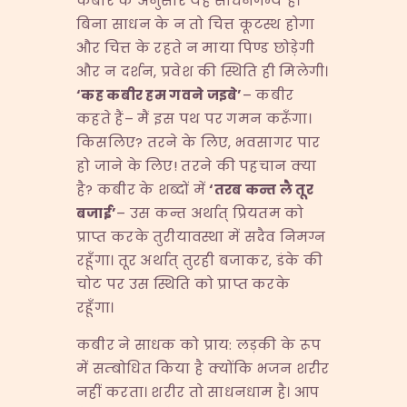
कबीर के अनुसार यह साधनगम्य है।
बिना साधन के न तो चित्त कूटस्थ होगा
और चित्त के रहते न माया पिण्ड छोड़ेगी
और न दर्शन, प्रवेश की स्थिति ही मिलेगी।
‘
कह कबीर हम गवने जइबे
’
– कबीर
कहते हैं– मैं इस पथ पर गमन करूँगा।
किसलिए? तरने के लिए, भवसागर पार
हो जाने के लिए! तरने की पहचान क्या
है? कबीर के शब्दों में
‘
तरब कन्त लै तूर
बजाई
’
– उस कन्त अर्थात् प्रियतम को
प्राप्त करके तुरीयावस्था में सदैव निमग्न
रहूँगा। तूर अर्थात् तुरही बजाकर, डंके की
चोट पर उस स्थिति को प्राप्त करके
रहूँगा।
कबीर ने साधक को प्राय: लड़की के रूप
में सम्बोधित किया है क्योंकि भजन शरीर
नहीं करता। शरीर तो साधनधाम है। आप