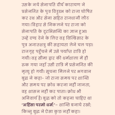
उसके नये सेनापति दीर्घ कारायण ने
प्रसेनजित के पुत्र विडूडभ को राजा घोषित
कर रथ और सेना सहित राजधानी लौट
गया। विहार से निकलने पर राजा को
सेनापति के दुरभिसन्धि का ज्ञान हुआ।
उन्हें दण्ड देने के लिए वह विम्बिसार के
पुत्र अजातशत्रु की सहायता लेने चल पड़ा।
राजगृह पहुँचने में उसे पर्याप्त रात्रि हो
गयी। वह सीमा द्वार की धर्मशाला में ही
रुक गया जहाँ उसी रात्रि में प्रसेनजित की
मृत्यु हो गयी। सूचना मिलने पर भगवान
बुद्ध ने कहा- जो राजा समय पर शान्ति
और समय पर क्रोध करना नहीं जानता,
वह शासन नहीं कर पाता। क्रोध भी
अनिवार्य है। बुद्ध को तो कहना चाहिए था
‘
अहिंसा
परमो
धर्म
:’
– शान्ति बनाये रखो;
किन्तु बुद्ध ने ऐसा कुछ नहीं कहा।