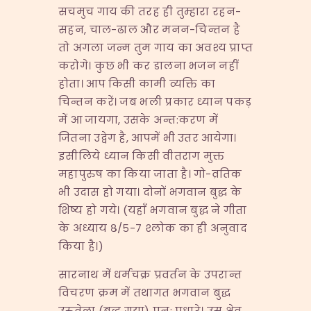
सचमुच गाय की तरह ही तुम्हारा रहन-
सहन, चाल-ढाल और मनन-चिन्तन है
तो अगला जन्म तुम गाय का अवश्य प्राप्त
करोगे। कुछ भी कर डालना भजन नहीं
होता। आप किसी कामी व्यक्ति का
चिन्तन करें। जब भली प्रकार ध्यान पकड़
में आ जायगा, उसके अन्त:करण में
जितना उद्वेग है, आपमें भी उतर आयेगा।
इसीलिये ध्यान किसी वीतराग मुक्त
महापुरुष का किया जाता है। गो-व्रतिक
भी उदास हो गया। दोनों भगवान बुद्ध के
शिष्य हो गये। (यहाँ भगवान बुद्ध ने गीता
के अध्याय ८/५-७ श्लोक का ही अनुवाद
किया है।)
सारनाथ में धर्मचक्र प्रवर्तन के उपरान्त
विचरण क्रम में तथागत भगवान बुद्ध
उरुवेला (बुद्ध गया) पुन: पधारे। उस क्षेत्र