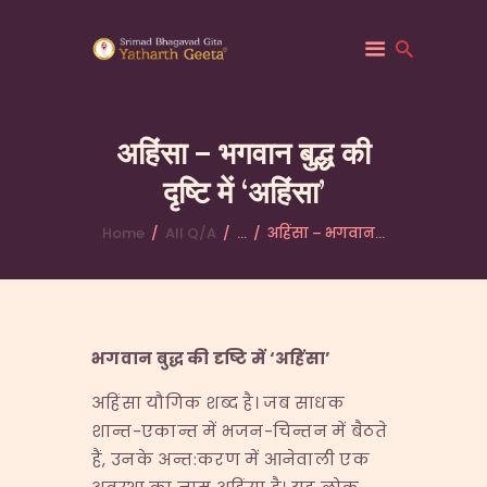
अहिंसा – भगवान बुद्ध की
दृष्टि में ‘अहिंसा’
HOME
ABOUT YATHARTH
Home
All Q/A
...
अहिंसा – भगवान...
GEETA
BOOKS & PUBLICATION
CONTACT US
भगवान
बुद्ध
की
दृष्टि
में
‘
अहिंसा
’
अहिंसा यौगिक शब्द है। जब साधक
शान्त-एकान्त में भजन-चिन्तन में बैठते
हैं, उनके अन्त:करण में आनेवाली एक