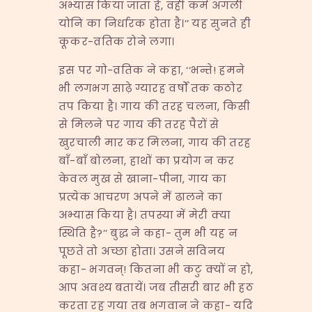
अभ्यास किया जाता है, वही कर्म अगली
योनि का निर्धारक होता है।’’ यह सुनते ही
कूकर-व्रतिक रोने लगा।
इस पर गो-व्रतिक ने कहा, ‘‘भन्ते! हमने
भी लगभग साढ़े ग्यारह वर्षों तक कठोर
तप किया है। गाय की तरह चलना, किसी
से मिलने पर गाय की तरह पैरों से
खुरचाली मार कर मिलना, गाय की तरह
बाँ-बाँ बोलना, हाथों का प्रयोग न कर
केवल मुख से खाना-पीना, गाय का
प्रत्येक आचरण अपने में ढालने का
अभ्यास किया है। तपस्या में मेरी क्या
स्थिति है?’’ बुद्ध ने कहा- तुम भी यह न
पूछते तो अच्छा होता। उसने सविनय
कहा- भगवन्! कितना भी कटु क्यों न हो,
आप अवश्य बतायें। जब तीसरी बार भी हठ
करता रह गया तब भगवान ने कहा- यदि