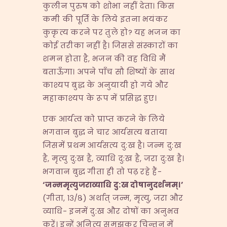
कुलीन पुरुष को शोभा नहीं देता। किस
कमी की पूर्ति के लिये इतना भयंकर
कुकृत्य करने पर तुले हो? यह भजन का
कोई तरीका नहीं है। जिससे संस्कारों का
शमन होता है, भजन की वह विधि मैं
बताऊँगा। अपने पाँच सौ शिष्यों के साथ
काश्यप बुद्ध के अनुयायी हो गये और
महाकाश्यप के रूप में प्रसिद्ध हुए।
एक आर्यत्व को प्राप्त करने के लिये
भगवान बुद्ध ने चार आर्यसत्य बताया
जिसमें प्रथम आर्यसत्य दु:ख है। जन्म दु:ख
है, मृत्यु दु:ख है, व्याधि दु:ख है, जरा दु:ख है।
भगवान बुद्ध गीता ही तो पढ़ रहे हैं-
‘
जन्ममृत्युजराव्याधि
दु
:
ख
दोषानुदर्शनम्।
’
(गीता, १३/८) अर्थात् जन्म, मृत्यु, जरा और
व्याधि- इनमें दु:ख और दोषों का अनुभव
करें। इन्हें अनित्य समझकर चिन्तन में