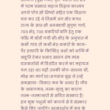
में परम प्रख्यात महान विद्वान काश्यप
अपने पाँच सौ शिष्यों सहित एक विशाल
यज्ञ कर रहे थे जिसमें अंग और मगध
राज्य के सात सौ अनब्यायी सुपुष्ट गायें,
७०० भेंड़, ७०० बकरियाँ बलि हेतु एक
पंक्ति में बाँधी गयी थीं। भीड़ के अनुपात में
कभी गाय तो कभी भेड़-बकरों के कान-
पैर इत्यादि के किञ्चित् अंशों को अग्नि में
आहुति देकर प्रसाद स्वरूप शेष मांस
यज्ञकर्ताओं में वितरित करने का महायज्ञ
चल रहा था। यही उनकी योग-साधना थी,
मोक्ष का मार्ग था। भगवान बुद्ध ने उन्हें
समझाया- विकार मन के अन्दर हैं। जीव
के आवागमन, जन्म-मृत्यु का कारण
जन्म-जन्मान्तरों से संचित संस्कार हैं।
इन मूक पशुओं को काटने से वे संस्कार
कैसे मिट जायँगे? आत्मदर्शन में मन के