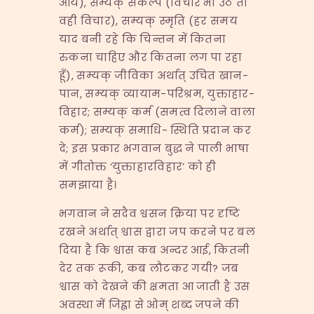
आये), सम्यक् संकल्प (विचार भी उठे तो
वही विचार), सम्यक् स्मृति (हर समय
याद बनी रहे कि चिन्तन में कितना
रुकना चाहिए और कितना लग पा रहा
हूँ), सम्यक् जीविका अर्थात् उचित खान-
पान, सम्यक् व्यायाम-परिश्रम, युक्ताहार-
विहार; सम्यक् कर्म (समत्व दिलाने वाला
कर्म); सम्यक् समाधि- स्थिति प्रदान कर
दे; इस प्रकार भगवान बुद्ध ने पाली भाषा
में गीतोक्त ‘युक्ताहारविहार’ को ही
समझाया है।
भगवान ने सदैव श्वसन क्रिया पर दृष्टि
रखने अर्थात् श्वास द्वारा जप करने पर बल
दिया है कि श्वास कब अन्दर आई, कितनी
देर तक रूकी, कब लौटकर गयी? जब
श्वास को देखने की क्षमता आ जाती है उस
अवस्था में जिह्वा से ओम् शब्द जपने की