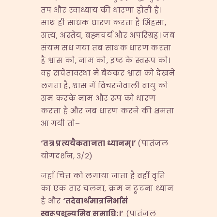
तप और स्वाध्याय की धारणा होती है।
साथ ही साधक धारण करता है अिंहसा,
सत्य, अस्तेय, ब्रह्मचर्य और अपरिग्रह। जब
संयम सध गया तब साधक धारण करता
है श्वास को, नाम को, इष्ट के स्वरूप को।
वह सचेतावस्था में बैठकर श्वास को देखने
लगता है, श्वास में विचरनेवाली वायु को
सम करके नाम और रूप को धारण
करता है और जब धारण करने की क्षमता
आ गयी तो–
‘
तत्र प्रत्ययैकतानता ध्यानम्।
’
(पातंजल
योगदर्शन, ३/२)
जहाँ चित्त को लगाया जाता है वहीं वृत्ति
का एक तार चलना, क्रम न टूटना ध्यान
है और
‘
तदेवार्थमात्रनिर्भासं
स्वरूपशून्यमिव समाधि
:
।
’
(पातंजल