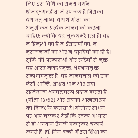
लिए इस विधि का समग्र वर्णन
श्रीमद्भगवद्गीता में उपलब्ध है जिसका
यथावत् भाष्य ‘यथार्थ गीता’ का
अनुशीलन प्रत्येक मानव को करना
चाहिए; क्योंकि यह मूल धर्मशास्त्र है। यह
न हिन्दुओं का है न ईसाइयों का, न
मुसलमानों का और न यहूदियों का ही है।
सृष्टि की परम्पराओं और रूढ़ियों से मुक्त
यह शास्त्र म़जहबमुक्त, भेदभावमुक्त,
सम्प्रदायमुक्त है। यह मानवमात्र को एक
जैसी शान्ति, शाश्वत धाम और सदा
रहनेवाला भगवत्स्वरूप प्रदान करता है
(गीता, १८/६२) और सबको आत्मस्वरूप
का दिग्दर्शन कराता है। गीतोक्त साधन
पर आप चलकर देखें कि स्वल्प अभ्यास
से ही भगवान उँगली पकड़कर चलाने
लगते हैं। हाँ, जिन बच्चों में इस शिक्षा का