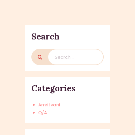
Search
Search
for:
Categories
Amritvani
Q/A