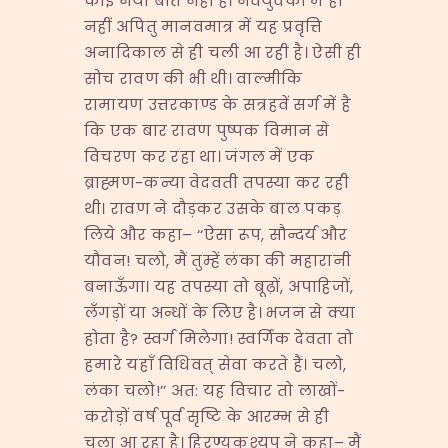
कोई नयी बात नहीं है। नवयुवकों में ही
नहीं अपितु मानवमात्र में यह प्रवृत्ति
अनादिकाल से ही चली आ रही है। ऐसी ही
सोच रावण की भी थी। वाल्मीकि
रामायण उत्तरकाण्ड के सत्रहवें सर्ग में है
कि एक बार रावण पुष्पक विमान से
विचरण कर रहा था। जंगल में एक
ब्राह्मण-कन्या वेदवती तपस्या कर रही
थी। रावण ने दौड़कर उसके बाल पकड़
लिये और कहा– ‘‘ऐसा रूप, सौन्दर्य और
यौवन! चलो, मैं तुम्हें लंका की महारानी
बनाऊँगा। यह तपस्या तो बूढ़ों, अपाहिजों,
लँगड़ों या अन्धों के लिए है। भजन से क्या
होता है? स्वर्ग मिलेगा! स्वर्गिक देवता तो
हमारे यहाँ विधिवत् सेवा करते हैं। चलो,
लंका चलो!’’ अत: यह विचार तो लाखों-
करोड़ों वर्ष पूर्व सृष्टि के आरम्भ से ही
चला आ रहा है। हिरण्यकश्यप ने कहा– मैं