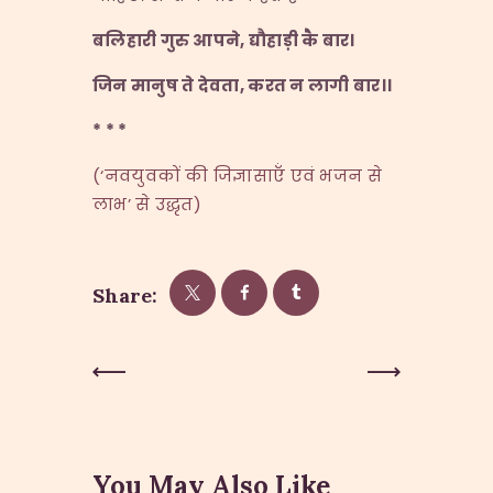
बलिहारी गुरु आपने
,
द्यौहाड़ी कै बार।
जिन मानुष ते देवता
,
करत न लागी बार।।
* * *
(‘नवयुवकों की जिज्ञासाऍं एवं भजन से
लाभ’ से उद्धृत)
Share:
Post
Previous
Next Post
Post
navigation
You May Also Like