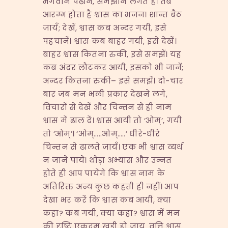
भगवान पढ़ाने, समझाने लगते हैं। तब
आरम्भ होता है श्वास का भजन। शान्त बैठ
जायँ; देखें, श्वास कब अन्दर गयी, इसे
पहचानें। श्वास कब बाहर गयी, इसे देखें।
बाहर श्वास कितना रुकी, इसे समझें। यह
कब अंदर लौटकर आयी, इसको भी जानें;
अन्दर कितना रुकी– इसे समझें। दो-चार
बार जब मन भली प्रकार देखने लगे,
विचारों से देखें और चिन्तन से ही नाम
श्वास में ढाल दें। श्वास आयी तो ‘ओम्’, गयी
तो ‘ओम्’। ‘ओम्…..ओम्…..’ धीरे-धीरे
चिन्तन से ढालते जायँ। एक भी श्वास व्यर्थ
न जाने पाये। थोड़ा अभ्यास और उन्नत
होते ही आप पायेंगे कि श्वास नाम के
अतिरिक्त अन्य कुछ कहती ही नहीं। आप
देखा भर करें कि श्वास कब आयी, क्या
कहा? कब गयी, क्या कहा? श्वास में मन
की दृष्टि एकदम खड़ी हो जाय, वृत्ति श्वास