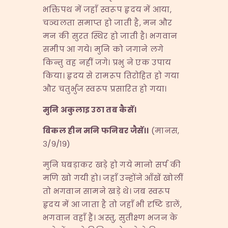
भक्तिपथ में जहाँ स्वरूप हृदय में आया,
चञ्चलता समाप्त हो जाती है, मन और
मन की सुरत स्थिर हो जाती है। भगवान
समीप आ गये। मुनि को जगाने लगे
किन्तु वह नहीं जगे। प्रभु ने एक उपाय
किया। हृदय से रामरूप तिरोहित हो गया
और चतुर्भुज स्वरूप प्रसारित हो गया।
मुनि
अकुलाइ
उठा
तब
कैसें।
बिकल
हीन
मनि
फनिबर
जैसें।।
(मानस,
३/९/१९)
मुनि घबड़ाकर खड़े हो गये मानो सर्प की
मणि खो गयी हो। जहाँ उन्होंने आँखें खोलीं
तो भगवान सामने खड़े थे। जब स्वरूप
हृदय में आ जाता है तो जहाँ भी दृष्टि डालें,
भगवान वहाँ हैं। अस्तु, सुतीक्ष्ण भजन के