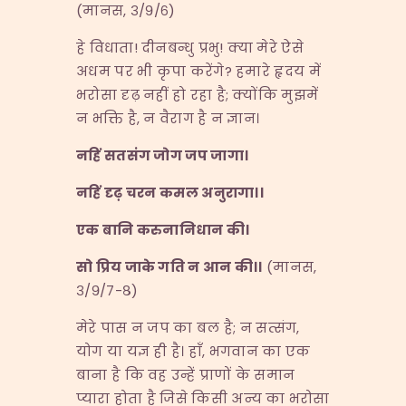
(मानस, ३/९/६)
हे विधाता! दीनबन्धु प्रभु! क्या मेरे ऐसे
अधम पर भी कृपा करेंगे? हमारे हृदय में
भरोसा दृढ़ नहीं हो रहा है; क्योंकि मुझमें
न भक्ति है, न वैराग है न ज्ञान।
नहिं
सतसंग
जोग
जप
जागा।
नहिं
दृढ़
चरन
कमल
अनुरागा।।
एक
बानि
करुनानिधान
की।
सो
प्रिय
जाके
गति
न
आन
की।।
(मानस,
३/९/७-८)
मेरे पास न जप का बल है; न सत्संग,
योग या यज्ञ ही है। हाँ, भगवान का एक
बाना है कि वह उन्हें प्राणों के समान
प्यारा होता है जिसे किसी अन्य का भरोसा