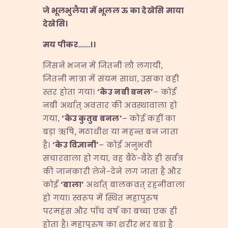
जे
भूलभुलैया
में
भूलल
ऊ
का
देखेसि
माया
देखेसि।
मय
पीकर……
।।
जिसने भजन में जितनी लौ लगायी,
जितनी मात्रा में संयम साधा, उसका वही
स्तर होता गया।
‘
केउ
नबी
बनल’
– कोई
नबी अर्थात् अवतार की अवस्थावाला हो
गया,
‘
केउ
कुतुब
बनल’
– कोई कहीं का
बड़ा ऋषि, मठाधीश या महन्त बन जाता
है।
‘
केउ
विज्ञानी’
– कोई अनुभवी
संचारवाला हो गया, वह बैठे-बैठे ही सर्वत्र
की जानकारी लेने-देने लग जाता है और
कोई
‘
बाला’
अर्थात् बालकवत् रहनीवाला
हो गया। स्वरूप में स्थित महापुरुष
परमहंस और पाँच वर्ष का बच्चा एक ही
होता है। महापुरुष का शरीर भर बड़ा है