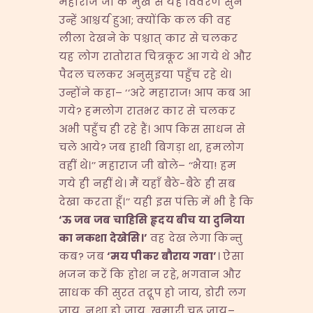
महाराज जी के मुख से यह विवरण सुन
उन्हें आश्चर्य हुआ; क्योंकि कल की वह
लीला देखने के पश्चात् कार से चलकर
यह लोग रातोरात चित्रकूट आ गये थे और
पैदल चलकर अनुसुइया पहुँच रहे थे।
उन्होंने कहा– ‘‘अरे महाराज! आप कब आ
गये? हमलोग रातभर कार से चलकर
अभी पहुँच ही रहे हैं। आप किस साधन से
चले आये? जब हाथी बिगड़ा था, हमलोग
वहीं थे।’’ महाराज जी बोले– ‘‘भैया! हम
गये ही नहीं थे। मैं यहाँ बैठे-बैठे ही सब
देखा करता हूँ।’’ यही इस पंक्ति में भी है कि
‘
ऊ
जब
जब
चाहिसि
हृदय
बीच
या
दुनिया
का
नकशा
देखेसि।’
वह देख लेगा किन्तु
कब? जब
‘
मय
पीकर
बौराय
गवा’
। ऐसा
भजन करें कि होश न रहे, भगवान और
साधक की सुरत तद्रूप हो जाय, डोरी लग
जाय, नशा हो जाय, खुमारी चढ़ जाय–