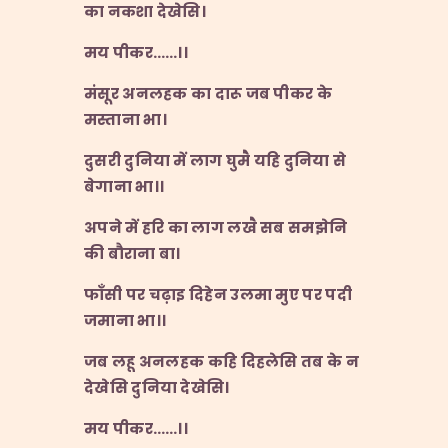
का
नकशा
देखेसि।
मय
पीकर……
।।
मंसूर
अनलहक
का
दारू
जब
पीकर
के
मस्ताना
भा।
दुसरी
दुनिया
में
लाग
घुमै
यहि
दुनिया
से
बेगाना
भा।।
अपने
में
हरि
का
लाग
लखै
सब
समझेनि
की
बौराना
बा।
फाँसी
पर
चढ़ाइ
दिहेन
उलमा
मुए
पर
पदी
जमाना
भा।।
जब
लहू
अनलहक
कहि
दिहलेसि
तब
के
न
देखेसि
दुनिया
देखेसि।
मय
पीकर……
।।