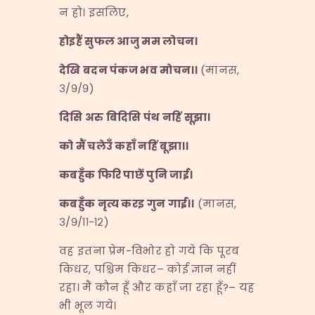
न हो। इसलिए,
होइहैं
सुफल
आजु
मम
लोचन।
देखि
बदन
पंकज
भव
मोचन।।
(मानस,
३/९/९)
दिसि
अरु
बिदिसि
पंथ
नहिं
सूझा।
को
मैं
चलेउँ
कहाँ
नहिं
बूझा।।
कबहुँक
फिरि
पाछें
पुनि
जाई।
कबहुँक
नृत्य
करइ
गुन
गाई।।
(मानस,
३/९/११-१२)
वह इतना प्रेम-विभोर हो गये कि पूरब
किधर, पश्चिम किधर– कोई ज्ञान नहीं
रहा। मैं कौन हूँ और कहाँ जा रहा हूँ?– यह
भी भूल गये।