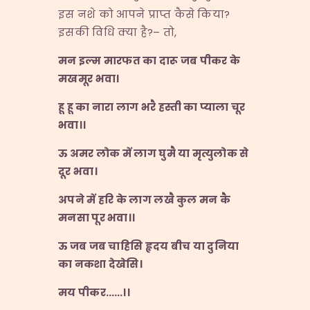
इस नशे को आपने प्राप्त कैसे किया?
इसकी विधि क्या है?– तो,
मन
इल्म
मारफत
का
दारू
जब
पीकर
के
मखमूर
भवा।
हू
हू
का
नारा
लाग
भरै
हस्ती
का
प्याला
चूर
भवा।।
ऊ
अमर
लोक
में
लाग
घुमै
या
मृत्युलोक
से
दूर
भवा।
अपने
में
हरि
के
लाग
लखै
कुल
मन
कै
मनसा
पूर
भवा।।
ऊ
जब
जब
चाहिसि
हृदय
बीच
या
दुनिया
का
नकशा
देखेसि।
मय
पीकर……
।।