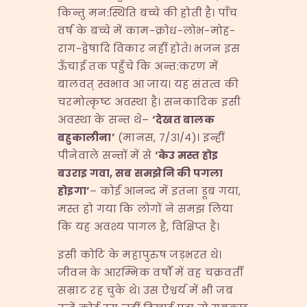
किन्तु मन:स्थिति बच्चे की होती है। पाँच
वर्ष के बच्चे में काम-क्रोध-लोभ-मोह-
राग-द्वेषादि विकार नहीं होते। भजन इस
ऊँचाई तक पहुँचे कि अन्त:करण में
बालवत् स्वभाव आ जाय। यह संतत्व की
चरमोत्कृष्ट अवस्था है। सनकादिक इसी
अवस्था के सन्त थे–
‘
देखत
बालक
बहुकालीना’
(मानस, ७/३१/४)। इन्हीं
पीनेवाले सन्तों में से
‘
केउ
मस्त
होइ
बउराइ
गवा,
सब
समझेनि
की
पगला
होइगा’
– कोई आनन्द में इतना डूब गया,
मस्त हो गया कि लोगों ने समझ लिया
कि यह अवश्य पागल है, विक्षिप्त है।
इसी कोटि के महापुरुष जड़भरत थे।
जीवन के आरम्भिक वर्षों में वह चक्रवर्ती
सम्राट रह चुके थे। उस ऐश्वर्य में भी जब