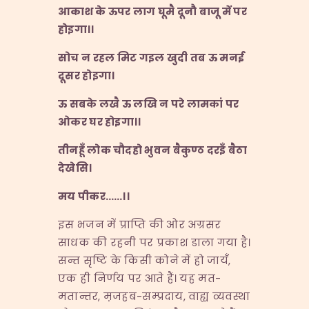
आकाश
के
ऊपर
लाग
घूमै
दूनौ
बाजू
में
पर
होइगा।।
सोच
न
रहल
मिट
गइल
खुदी
तब
ऊ
मनई
दूसर
होइगा।
ऊ
सबके
लखै
ऊ
लखि
न
परे
लामकां
पर
ओकर
घर
होइगा।।
तीनहूँ
लोक
चौदहो
भुवन
बैकुण्ठ
दरइँ
बैठा
देखेसि।
मय
पीकर……
।।
इस भजन में प्राप्ति की ओर अग्रसर
साधक की रहनी पर प्रकाश डाला गया है।
सन्त सृष्टि के किसी कोने में हो जायँ,
एक ही निर्णय पर आते हैं। यह मत-
मतान्तर, म़जहब-सम्प्रदाय, वाह्य व्यवस्था