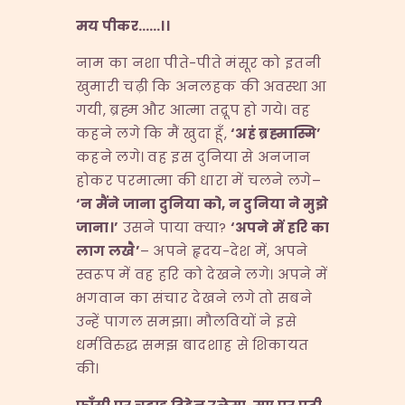
मय
पीकर……
।।
नाम का नशा पीते-पीते मंसूर को इतनी
खुमारी चढ़ी कि अनलहक की अवस्था आ
गयी, ब्रह्म और आत्मा तद्रूप हो गये। वह
कहने लगे कि मैं खुदा हूँ,
‘
अहं
ब्रह्मास्मि’
कहने लगे। वह इस दुनिया से अनजान
होकर परमात्मा की धारा में चलने लगे–
‘
न
मैंने
जाना
दुनिया
को,
न
दुनिया
ने
मुझे
जाना।’
उसने पाया क्या?
‘
अपने
में
हरि
का
लाग
लखै’
– अपने हृदय-देश में, अपने
स्वरूप में वह हरि को देखने लगे। अपने में
भगवान का संचार देखने लगे तो सबने
उन्हें पागल समझा। मौलवियों ने इसे
धर्मविरुद्ध समझ बादशाह से शिकायत
की।