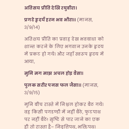
अतिसय
प्रीति
देखि
रघुबीरा।
प्रगटे
हृदयँ
हरन
भव
भीरा।।
(मानस,
३/९/१४)
अतिशय प्रीति का प्रवाह देख भवबाधा को
शान्त करने के लिए भगवान उनके हृदय
में प्रकट हो गये। और जहाँ स्वरूप हृदय में
आया,
मुनि
मग
माझ
अचल
होइ
वैसा।
पुलक
सरीर
पनस
फल
जैसा।।
(मानस,
३/९/१५)
मुनि बीच रास्ते में निश्चल होकर बैठ गये।
वह किसी पगडण्डी में नहीं बैठे, फुटपाथ
पर नहीं बैठे! सृष्टि से पार जाने का एक
ही तो रास्ता है– निवृत्तिपथ, भक्तिपथ।