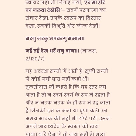
स्थावर जहाँ भी निगाह गयी,
‘
हर
मां
हरि
का
जलवा
देखेसि’
– सबमें परमात्मा का
संचार देखा, उनके स्वरूप का विस्तार
देखा, उनकी विभूति और लीला देखी।
सरगु
नरकु
अपबरगु
समाना।
जहँ
तहँ
देख
धरें
धनु
बाना।।
(मानस,
२/१३०/७)
यह अवस्था सन्तों में आती है। सूफी सन्तों
ने कोई नयी बात नहीं कही थी।
तुलसीदास जी कहते हैं कि यह स्तर जब
आता है तो न स्वर्ग स्वर्ग के रूप में रहता है
और न नरक नरक के ही रूप में रह जाता
है जिसकी हम कामना या घृणा करें। उस
समय साधक की जहाँ भी दृष्टि पड़ी, उसने
अपने आराध्यदेव के स्वरूप को खड़ा
पाया। यदि ऐसा है तो नशा सही है। भला