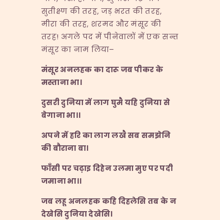
सुतीक्ष्ण की तरह, जड़ भरत की तरह,
मीरा की तरह, शरमद और मंसूर की
तरह! अगले पद में पीनेवालों में एक सन्त
मंसूर का नाम लिया–
मंसूर
अनलहक
का
दारू
जब
पीकर
के
मस्ताना
भा।
दुसरी
दुनिया
में
लाग
घुमै
यहि
दुनिया
से
बेगाना
भा।।
अपने
में
हरि
का
लाग
लखै
सब
समझेनि
की
बौराना
बा।
फाँसी
पर
चढ़ाइ
दिहेन
उलमा
मुए
पर
पदी
जमाना
भा।।
जब
लहू
अनलहक
कहि
दिहलेसि
तब
के
न
देखेसि
दुनिया
देखेसि।