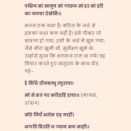
पक्षिन
मां
मानुष
मां
गाछन
मां
हर
मां
हरि
का
जलवा
देखेसि।।
भजन एक नशा है। मदिरा के नशे से
इसका नशा कम नहीं है। इसे पीकर जो
बावला हो गया, इसी के नशे में झूम गया;
जैसे मीरा झूमी थी, सुतीक्ष्ण झूमे थे।
उन्होंने सुना कि भगवान राम आ गये। वह
विचार करते हुए आतुरता के साथ दौड़
पड़े–
हे
बिधि
दीनबन्धु
रघुराया।
मो
से
सठ
पर
करिहहिं
दाया।।
(मानस,
३/९/४)
मोरे
जियँ
भरोस
दृढ़
नाहीं।
भगति
बिरति
न
ग्यान
मन
माहीं।।