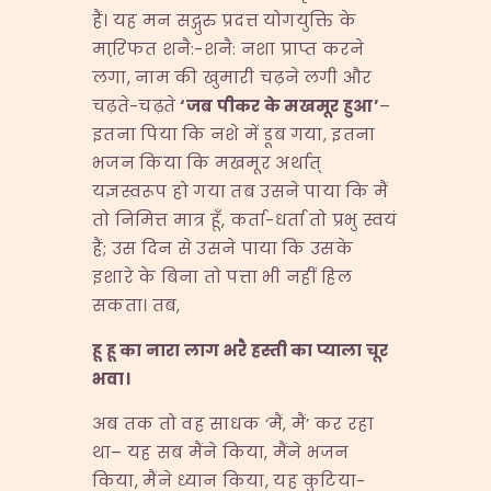
हैं। यह मन सद्गुरु प्रदत्त योगयुक्ति के
मारि़फत शनै:-शनै: नशा प्राप्त करने
लगा, नाम की खुमारी चढ़ने लगी और
चढ़ते-चढ़ते
‘
जब
पीकर
के
मखमूर
हुआ’
–
इतना पिया कि नशे में डूब गया, इतना
भजन किया कि मखमूर अर्थात्
यज्ञस्वरूप हो गया तब उसने पाया कि मैं
तो निमित्त मात्र हूँ, कर्ता-धर्ता तो प्रभु स्वयं
हैं; उस दिन से उसने पाया कि उसके
इशारे के बिना तो पत्ता भी नहीं हिल
सकता। तब,
हू
हू
का
नारा
लाग
भरै
हस्ती
का
प्याला
चूर
भवा।
अब तक तो वह साधक ‘मैं, मैं’ कर रहा
था– यह सब मैंने किया, मैंने भजन
किया, मैंने ध्यान किया, यह कुटिया-