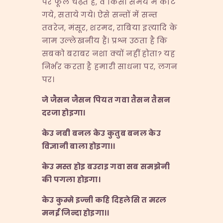
पर फूल चढ़ते हैं, वे किसी समय में काटे
गये, सताये गये। ऐसे सन्तों में सन्त
तवरेज, मंसूर, शरमद, राबिया इत्यादि के
नाम उल्लेखनीय हैं। प्रश्न उठता है कि
सबको बराबर नशा क्यों नहीं होता? यह
निर्भर करता है हमारी साधना पर, लगन
पर।
जे
जैसन
जैसन
पियत
गवा
तैसन
तैसन
दरजा
होइगा।
केउ
नबी
बनल
केउ
कुतुब
बनल
केउ
विज्ञानी
बाला
होइगा।।
केउ
मस्त
होइ
बउराइ
गवा
सब
समझेनी
की
पगला
होइगा।
केउ
कुम्मे
इज्नी
कहि
दिहलेसि
त
मरल
मनई
जिन्दा
होइगा।।