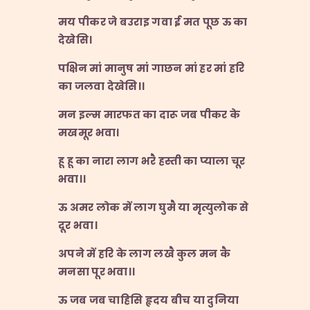
मय
पीकर
जे
बउराइ
गवा
ई
मत
पूछ
ऊ
का
देखेसि।
पक्षिन
मां
मानुष
मां
गाछन
मां
हर
मां
हरि
का
जलवा
देखेसि।।
मन
इल्म
मारफत
का
दारू
जब
पीकर
के
मखमूर
भवा।
हू
हू
का
नारा
लाग
भरै
हस्ती
का
प्याला
चूर
भवा।।
ऊ
अमर
लोक
में
लाग
घुमै
या
मृत्युलोक
से
दूर
भवा।
अपने
में
हरि
के
लाग
लखै
कुल
मन
कै
मनसा
पूर
भवा।।
ऊ
जब
जब
चाहिसि
हृदय
बीच
या
दुनिया