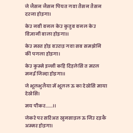
जे
जैसन
जैसन
पियत
गवा
तैसन
तैसन
दरजा
होइगा।
केउ
नबी
बनल
केउ
कुतुब
बनल
केउ
विज्ञानी
बाला
होइगा।।
केउ
मस्त
होइ
बउराइ
गवा
सब
समझेनि
की
पगला
होइगा।
केउ
कुम्मे
इज्नी
कहि
दिहलेसि
त
मरल
मनई
जिन्दा
होइगा।।
जे
भूलभुलैया
में
भूलल
ऊ
का
देखेसि
माया
देखेसि।
मय
पीकर……
।।
जेकरे
पर
सरिअत
खुनसाइल
ऊ
जिउ
दइकै
अम्मर
होइगा।