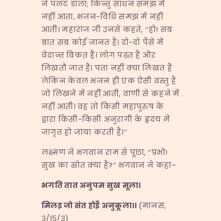
ने पलट डाला; किन्तु साधन समझ में
नहीं आता, भजन-विधि समझ में नहीं
आती। महाराज जी उनसे कहते, ‘‘हो! सब
बात सब कोई जानत है। दो-दो पैसे में
वेदान्त बिकत हैं। लोग पढ़त हैं और
लिखतौ जात हैं। पता नहीं क्या लिखत हैं
लेकिन केवल भजन ही एक ऐसी वस्तु है
जो लिखने में नहीं आती, वाणी से कहने में
नहीं आती। वह तो किसी महापुरुष के
द्वारा किसी-किसी अनुरागी के हृदय में
जागृत हो जाया करती है।’’
लक्ष्मण ने भगवान राम से पूछा, ‘‘प्रभो!
सुख का स्रोत क्या है?’’ भगवान ने कहा–
भगति
तात
अनुपम
सुख
मूला।
मिलइ
जो
संत
होइँ
अनुकूला।।
(मानस,
३/१५/३)