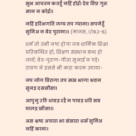
सुभ
आचरन
कतहुँ
नहिं
होई।
देव
विप्र
गुरु
मान
न
कोई।।
नहिं
हरिभगति
जग्य
तप
ग्याना।
सपनेहुँ
सुनिअ
न
बेद
पुराना।।
(मानस, १/१८२-८)
धर्म तो तभी नष्ट होगा जब धार्मिक शिक्षा
प्रतिबन्धित हो, शिक्षण संस्थान बन्द हो
जायँ; वेद-पुराण-गीता सुनाई न पड़े।
रावण ने इससे भी कड़ा कदम उठाया-
जप
जोग
बिरागा
तप
मख
भागा
श्रवन
सुनइ
दससीसा।
आपुनु
उठि
धावइ
रहै
न
पावइ
धरि
सब
घालइ
खीसा।।
अस
भ्रष्ट
अचारा
भा
संसारा
धर्म
सुनिअ
नहिं
काना।