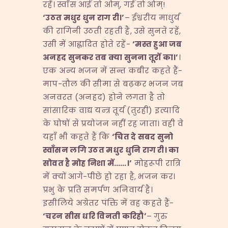
रहें। स्वाँस आई तो ओम्, गई तो ओम्!
‘
उठत
मधुर
धुन
राग
री।
’
– ईश्वरीय माधुर्य
की रागिनी उठती रहती है, उसे सुनते रहें,
उसी में आह्लादित होते रहें-
‘
मस्त
हुआ
जब
अनहद
सुनकर
तब
क्या
सुनना
तूरों
का।
’
।
एक अन्य भजन में सन्त कबीर कहते हैं-
माप-तौल की सीमा से बढ़कर भजन जब
अनवरत (अनहद) होने लगता है तो
सांसारिक वाद्य यन्त्र तूर्य (तुरही) इत्यादि
के घोषों से प्रयोजन नहीं रह जाता। वही वे
यहाँ भी कहते हैं कि
‘
चित
दे
सबद
सुनो
स्वाँसन
लगि
उठत
मधुर
धुनि
राग
री।
का
सोवत
है
मोह
निशा
में
……
।
’
मोहरूपी रात्रि
में क्यों आगे-पीछे हो रहा है, भजन कर।
प्रभु के प्रति समर्पण अनिवार्य है।
इसीलिये अग्रेतर पंक्ति में वह कहते हैं-
‘
चरन
सीस
धरि
विनती
करिहौ
’
– गुरु