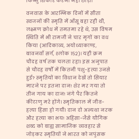
किन्तु शिकार करना नहीं छोड़ा।
वनवास के आरम्भिक दिनों में सीता
स्वजनों की स्मृति में आँसू बहा रही थी,
लक्ष्मण क्रोध में तमतमा रहे थे, उस विषम
स्थिति में भी रामजी ने चार मृगों का वध
किया (आदिकाव्य, अयोध्याकाण्ड,
बावनवाँ सर्ग, श्लोक १५२)। यही क्रम
चौदह वर्ष तक चलता रहा। इस अनुपात
से चौदह वर्षों में कितनी पशु-हत्या उनसे
हुई? स्मृतियों का विधान देखें तो सियार
मारने पर इतना दान! शेर मर गया तो
तीन गाय का दान! नंगे पैर कितने
कीटाणु मरे होंगे। स्मृतिकाल में जीव-
हत्या हिंसा हो गयी। दान दो अन्यथा नरक
और हत्या का भय! अहिंसा-जैसे यौगिक
शब्द को बाह्य सामाजिक व्यवहार से
जोड़कर स्मृतियों ने भारत को नपुंसक