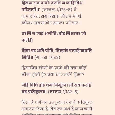
हिंसक
सब
पापी।
बरनि
न
जाहिं
विश्व
परितापी।।
’
(मानस, १/१७५-८) वे
कृपारहित, सब हिंसक और पापी थे।
कौन? रावण और उसका परिवार!
बरनि
न
जाइ
अनीति
,
घोर
निसाचर
जो
करहिं।
हिंसा
पर
अति
प्रीति
,
तिन्हके
पापहि
कवनि
मिति।।
(मानस, १/१८३)
हिंसाप्रिय लोगों के पापों की क्या कोई
सीमा होती है? क्या थी उनकी हिंसा?
जेहि
विधि
होइ
धर्म
निर्मूला।
सो
सब
करहिं
बेद
प्रतिकूला।।
(मानस, १/१८२-५)
हिंसा है धर्म का उन्मूलन। वेद के प्रतिकूल
आचरण हिंसा है। वेद का अर्थ है जानकारी।