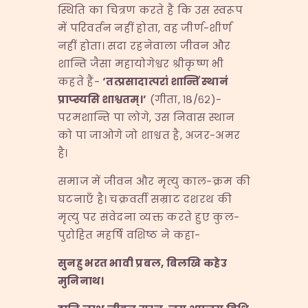
स्थिति का चित्रण करते हैं कि उस स्वरूप
में परिवर्तन नहीं होता, वह जीर्ण-शीर्ण
नहीं होता। सदा रहनेवाला जीवन और
शान्ति जैसा महायोगेश्वर श्रीकृष्ण भी
कहते हैं-
‘
तत्प्रसादात्परां
शान्तिं
स्थानं
प्राप्स्यसि
शाश्वतम्।
’
(गीता, १८/६२)-
परमशान्ति पा लोगे, उस निवास स्थान
को पा जाओगे जो शाश्वत है, अजर-अमर
है।
समाज में जीवन और मृत्यु काल-क्रम की
घटनाएँ है। चक्रवर्ती सम्राट दशरथ की
मृत्यु पर संवेदना व्यक्त करते हुए कुल-
पुरोहित महर्षि वशिष्ठ ने कहा-
सुनहु
भरत
भावी
प्रबल
,
बिलखि
कहेउ
मुनिनाथ।