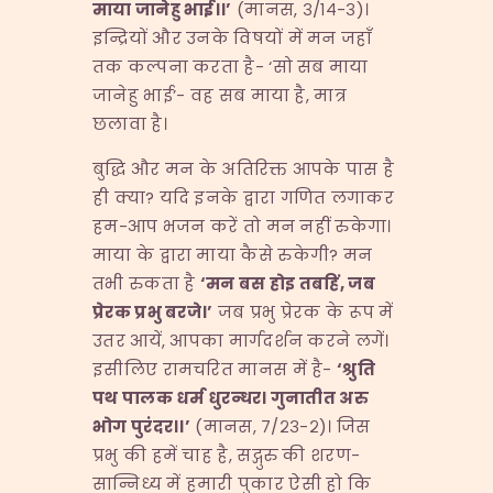
माया
जानेहु
भाई।।
’
(मानस, ३/१४-३)।
इन्द्रियों और उनके विषयों में मन जहाँ
तक कल्पना करता है- ‘सो सब माया
जानेहु भाई’- वह सब माया है, मात्र
छलावा है।
बुद्धि और मन के अतिरिक्त आपके पास है
ही क्या? यदि इनके द्वारा गणित लगाकर
हम-आप भजन करें तो मन नहीं रुकेगा।
माया के द्वारा माया कैसे रुकेगी? मन
तभी रुकता है
‘
मन
बस
होइ
तबहिं
,
जब
प्रेरक
प्रभु
बरजे।
’
जब प्रभु प्रेरक के रूप में
उतर आयें, आपका मार्गदर्शन करने लगें।
इसीलिए रामचरित मानस में है-
‘
श्रुति
पथ
पालक
धर्म
धुरन्धर।
गुनातीत
अरु
भोग
पुरंदर।।
’
(मानस, ७/२३-२)। जिस
प्रभु की हमें चाह है, सद्गुरु की शरण-
सान्निध्य में हमारी पुकार ऐसी हो कि