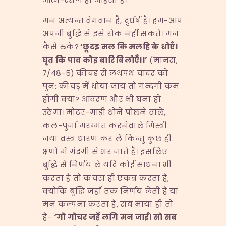
मन अत्यन्त वेगवान है, दुर्धर्ष है। हम-आप
अपनी बुद्धि से इसे रोक नहीं सकते। मन
कैसे रुके?
‘
छूटइ
मल
कि
मलहि
के
धोएँ।
घृत
कि
पाव
कोइ
बारि
बिलोएँ।।
’
(मानस,
७/४८-५) कीचड़ से लथपथ चादर को
पुन: कीचड़ में धोया जाय तो गन्दगी कम
होगी क्या? आवरण और भी घना हो
उठेगा। मोटर-गाड़ी धोने पोछने वाले,
कल-पुर्जा मरम्मत करनेवाले मिस्त्री
नया वस्त्र धारण कर लें किन्तु कुछ ही
क्षणों में गंदगी से भर जाते हैं। इसलिए
बुद्धि से निर्णय ले यदि कोई साधना भी
करता है तो कचरा ही एकत्र करता है;
क्योंकि बुद्धि जहाँ तक निर्णय लेती है या
मन कल्पना करता है, सब माया ही तो
है-
‘
गो
गोचर
जहँ
लगि
मन
जाई।
सो
सब