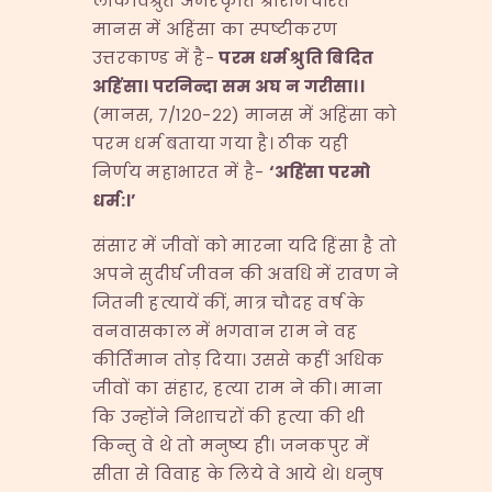
लोकविश्रुत अमरकृति श्रीरामचरित
मानस में अहिंसा का स्पष्टीकरण
उत्तरकाण्ड में है-
परम
धर्म
श्रुति
बिदित
अहिंसा।
परनिन्दा
सम
अघ
न
गरीसा।।
(मानस, ७/१२०-२२) मानस में अहिंसा को
परम धर्म बताया गया है। ठीक यही
निर्णय महाभारत में है-
‘
अहिंसा
परमो
धर्म
:
।
’
संसार में जीवों को मारना यदि हिंसा है तो
अपने सुदीर्घ जीवन की अवधि में रावण ने
जितनी हत्यायें कीं, मात्र चौदह वर्ष के
वनवासकाल में भगवान राम ने वह
कीर्तिमान तोड़ दिया। उससे कहीं अधिक
जीवों का संहार, हत्या राम ने की। माना
कि उन्होंने निशाचरों की हत्या की थी
किन्तु वे थे तो मनुष्य ही। जनकपुर में
सीता से विवाह के लिये वे आये थे। धनुष