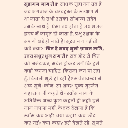
सुहागन
जाग
री।।
’
साधक सुहागन तब है
जब भगवान के वरदहस्त के संरक्षण में
आ जाता है। तभी उसका सौभाग्य सदैव
उसके साथ है। ऐसा तब होता है जब भजन
हृदय में जागृत हो जाता है, प्रभु रक्षक के
रूप में खड़े हो जाते हैं। सुरत जग गई तो
करें क्या?
‘
चित
दे
सबद
सुनो
श्वासन
लगि
,
उठत
मधुर
धुन
राग
री।
’
सब ओर से चित
को समेटकर, सचेत होकर लगें कि हमें
कहाँ लगना चाहिए, कितना लग पा रहा
हूँ, कितनी भूलें हो रही हैं? सचेतावस्था से
शब्द सुनें! कौन-सा शब्द? पूज्य गुरुदेव
महाराज जी कहते थे- स्वाँस नाम के
अतिरिक्त अन्य कुछ कहती ही नहीं। हमें
नाम जपना नहीं, केवल देखना है कि
स्वाँस कब आई? क्या कहा? कब लौट
कर गई? क्या कहा? इसे देखते रहें, सुनते