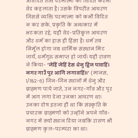
अविदित तत्व परमात्मा को विदित करना
वेद कहलाता है। उसके विपरीत आचरण
जिससे व्यक्ति परमात्मा को कभी विदित
न कर सके, प्रकृति के अन्धकार में
भटकता रहे, यही वेद-प्रतिकूल आचरण
और धर्म का ह्रास ही हिंसा है। धर्म तब
निर्मूल होगा जब धार्मिक संस्थान मिट
जायँ, धर्मगुरु समाप्त हो जायँ। यही रावण
ने किया-
‘
जेहिं
जेहिं
देस
धेनु
द्विज
पावहिं।
नगर
गाउँ
पुर
आगि
लगावहिं।।
’
(मानस,
१/१८२-६) जिन-जिन स्थानों में धेनु और
ब्राह्मण पाये जाते, उन नगर-गाँव और पुर
में आग लगा देना उनका आचरण था।
उनका दोष इतना ही था कि संस्कृति के
प्रचारक ब्राह्मणों को उन्होंने अपने गाँव-
नगर में क्यों स्थान दिया जबकि रावण भी
ब्राह्मण कुल-परम्परा का था।