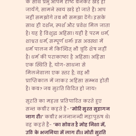
के साथ प्रभु आपमें दृष्टि बनकर खड़े हो
जायँगे, सामने स्वयं खड़े हो जाते हैं। आप
नहीं समझोगे तब भी समझा देंगे। इसके
साथ ही दर्शन, स्पर्श और प्रवेश मिल जाता
है। यह है विशुद्ध अहिंसा। यही है परम धर्म,
शाश्वत धर्म, सम्पूर्ण धर्म! इस अवस्था में
धर्म पालन में किञ्चित् भी त्रुटि शेष नहीं
है। धर्म की पराकाष्ठा है अहिंसा। अहिंसा
एक स्थिति है, योग-साधना से
मिलनेवाला एक स्तर है; वह भी
प्राप्तिकाल में जाकर अहिंसा सम्भव होती
है। कब? जब सुरति विदित हो जाय!
सुरति का महत्व प्रतिपादित करते हुए
सन्त कबीर कहते हैं-
‘
मोरि
सुरत
सुहागन
जाग
री।
’
कबीर भजनानन्दी महापुरुष थे।
वह कहते हैं-
‘
का
सोवत
है
मोह
निशा
में
,
उठि
के
भजनिया
में
लाग
री।।
मोरी
सुरति