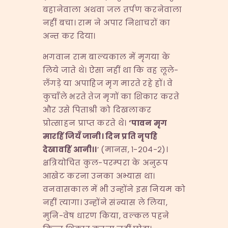
बहानेवाला अथवा जल तर्पण करनेवाला
नहीं बचा। राम ने अपार निशाचरों का
अन्त कर दिया।
भगवान राम बाल्यकाल में मृगया के
लिये जाते थे। ऐसा नहीं था कि वह लूले-
लँगड़े या अपाहिज मृग मारते रहे हों। वे
कुचाँले भरते तेज मृगों का शिकार करते
और उसे पिताश्री को दिखलाकर
प्रोत्साहन प्राप्त करते थे।
‘
पावन
मृग
मारहिं
जियँ
जानी।
दिन
प्रति
नृपहि
देखावहिं
आनी।।
’ (मानस, १-२०४-२)।
क्षत्रियोचित कुल-परम्परा के अनुरूप
आखेट करना उनका अभ्यास था।
वनवासकाल में भी उन्होंने इस नियम को
नहीं त्यागा। उन्होंने संन्यास ले लिया,
मुनि-वेष धारण किया, वल्कल पहने