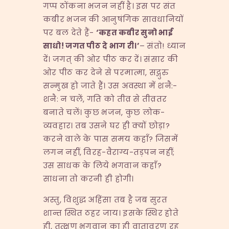
गप्प ठोंकना भजन नहीं है। इस पर संत
कबीर भजन की आनुषंगिक सावधानियों
पर बल देते हैं-
‘
कहत
कबीर
सुनो
भाई
साधो
!
जगत
पीठ
दे
भाग
री।
’
– संतो! ध्यान
दें। जगत् की ओर पीठ कर दें। संसार की
ओर पीठ कर देने से परमात्मा, सद्गुरु
सन्मुख हो जाते हैं। उस अवस्था में शनै:-
शनै: न चलें, गति को तीव्र से तीव्रतर
बनाते चलें। कुछ भजन, कुछ लोक-
व्यवहार। तब उसने घर ही क्यों छोड़ा?
करने वाले के पास समय कहाँ? जिसमें
लगन नहीं, विरह-वैराग्य-तड़पन नहीं;
उस साधक के लिये भगवान कहाँ?
साधना तो करनी ही होगी।
अस्तु, विशुद्ध अहिंसा तब है जब सुरत
शान्त स्थित ठहर जाय। इसके स्थिर होते
ही, तत्क्षण भगवान का ही वातावरण रह