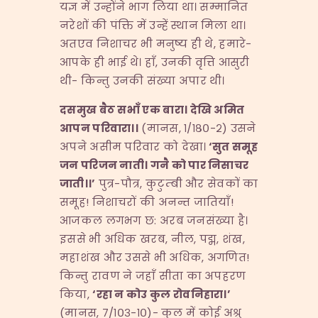
यज्ञ में उन्होंने भाग लिया था। सम्मानित
नरेशों की पंक्ति में उन्हें स्थान मिला था।
अतएव निशाचर भी मनुष्य ही थे, हमारे-
आपके ही भाई थे। हाँ, उनकी वृत्ति आसुरी
थी- किन्तु उनकी संख्या अपार थी।
दसमुख
बैठ
सभाँ
एक
बारा।
देखि
अमित
आपन
परिवारा।।
(मानस, १/१८०-२) उसने
अपने असीम परिवार को देखा।
‘
सुत
समूह
जन
परिजन
नाती।
गनै
को
पार
निसाचर
जाती।।
’
पुत्र-पौत्र, कुटुम्बी और सेवकों का
समूह! निशाचरों की अनन्त जातियाँ!
आजकल लगभग छ: अरब जनसंख्या है।
इससे भी अधिक खरब, नील, पद्म, शंख,
महाशंख और उससे भी अधिक, अगणित!
किन्तु रावण ने जहाँ सीता का अपहरण
किया,
‘
रहा
न
कोउ
कुल
रोवनिहारा।
’
(मानस, ७/१०३-१०)- कुल में कोई अश्रु