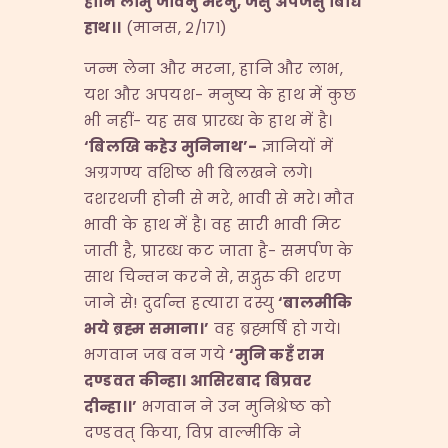
हानि
लाभु
जीवनु
मरनु
,
जसु
अपजसु
बिधि
हाथ।।
(मानस, २/१७१)
जन्म लेना और मरना, हानि और लाभ,
यश और अपयश- मनुष्य के हाथ में कुछ
भी नहीं- यह सब प्रारब्ध के हाथ में है।
‘
बिलखि
कहेउ
मुनिनाथ
’-
ज्ञानियों में
अग्रगण्य वशिष्ठ भी बिलखने लगे।
दशरथजी होनी से मरे, भावी से मरे। मौत
भावी के हाथ में है। वह सारी भावी मिट
जाती है, प्रारब्ध कट जाता है- समर्पण के
साथ चिन्तन करने से, सद्गुरु की शरण
जाने से! दुर्दान्त हत्यारा दस्यु
‘
बालमीकि
भये
ब्रह्म
समाना।
’
वह ब्रह्मर्षि हो गये।
भगवान जब वन गये
‘
मुनि
कहँ
राम
दण्डवत
कीन्हा।
आसिरबाद
बिप्रवर
दीन्हा।।
’
भगवान ने उन मुनिश्रेष्ठ को
दण्डवत् किया, विप्र वाल्मीकि ने