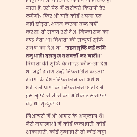
मिट्टी को भी काटकर जमीन में प्रविष्ट हो
जाता है, उसे पेट में खरोंचते कितनी देर
लगेगी? फिर भी यदि कोई अपना हठ
नहीं छोड़ता, भजन करना बन्द नहीं
करता, तो रावण उसे देश-निष्कासन का
दण्ड देता था। विधाता की सम्पूर्ण सृष्टि
रावण का देश था-
‘
ब्रह्मसृष्टि
जहँ
लगि
तनुधारी।
दसमुख
बसबर्त्ती
नर
नारी।।
’
विधाता की सृष्टि के बाहर कौन-सा देश
था जहाँ रावण उन्हें निष्कासित करता?
रावण के देश-निष्कासन का अर्थ था
शरीर से प्राण का निष्कासन! शरीर से
इस सृष्टि में जीने का अधिकार समाप्त!
वह था मृत्युदण्ड।
निशाचरों में भी आहार के अनुष्ठान थे।
जैसे महात्माओं में कोई फलाहारी, कोई
शाकाहारी, कोई दुग्धाहारी तो कोई मट्ठा