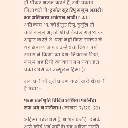
ही पीकर भजन करते हैं, उसी प्रकार
निशाचरों में
‘
दुर्मख
सुर
रिपु
मनुज
अहारी।
भट
अतिकाय
अकंपन
भारी।।
’
कोई
अतिकाय था, कोई सुर रिपु, दुर्मुख तो
कोई मनुज अहारी थे। वे केवल मनुष्य का
आहार करते थे। पता नहीं किस डाक्टर ने
यह सुपाच्य आहार उन्हें बता दिया! जहाँ
रावण ने किसी का देश-निकाला दिया,
मनुज अहारियों का काम बन गया। इस
प्रकार धर्म का उन्मूलन हिंसा है।
राम धर्म की धुरी धारण करनेवाले थे। धर्म
है क्या?-
परम
धर्म
श्रुति
बिदित
अहिंसा।
परनिंदा
सम
अघ
न
गरीसा।।
(मानस, ७/१२०-२२)
अहिंसा परम धर्म है, शाश्वत धर्म है। इसके
आगे कोई धर्म नहीं है। यह अहिंसा सुरति